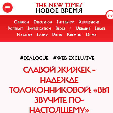
THE NEW TIMES
НОВОЕ ВРЕМЯ
РУ
Opinion
Discussion
Interview
Repressions
Portrait
Investigation
Blogs
/
Ukraine
Israel
Navalny
Trump
Putin
Kremlin
Duma
#DIALOGUE
#WEB EXCLUSIVE
СЛАВОЙ ЖИЖЕК –
НАДЕЖДЕ
ТОЛОКОННИКОВОЙ: «ВЫ
ЗВУЧИТЕ ПО-
НАСТОЯЩЕМУ»