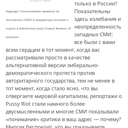
только в России?
Показательны
Надежда Толоконникова привезла из
здесь колебания и
московского СИЗО в мордовскую колонию и
неопределенность
отдала в библиотеку книгу Славоя Жижека «О
западных СМИ:
насилии»
все были с вами
всем сердцем в тот момент, когда вас
рассматривали просто в качестве
альтернативной версии либерально-
демократического протеста против
авторитарного государства, тем не менее в
тот момент, когда стало ясно, что вы
отвергаете мировой капитализм, репортажи о
Pussy Riot стали намного более
двусмысленными и многие СМИ показывали
«понимание» критики в ваш адрес — почему?
Многих беспокоит, что вы показываете