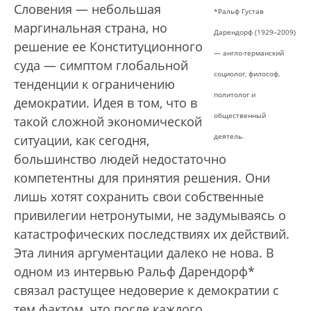
Словения — небольшая
*Ральф Густав
маргинальная страна, но
Дарендорф (1929–2009)
решение ее Конституционного
— англо-германский
суда — симптом глобальной
социолог, философ,
тенденции к ограничению
политолог и
демократии. Идея в том, что в
общественный
такой сложной экономической
деятель.
ситуации, как сегодня,
большинство людей недостаточно
компетентны для принятия решения. Они
лишь хотят сохранить свои собственные
привилегии нетронутыми, не задумываясь о
катастрофических последствиях их действий.
Эта линия аргументации далеко не нова. В
одном из интервью Ральф Дарендорф*
связал растущее недоверие к демократии с
тем фактом, что после каждого