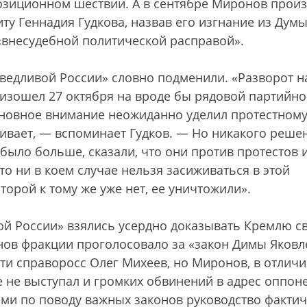
позиционном шествии. А в сентябре Миронов произ
у Геннадия Гудкова, назвав его изгнание из Дум
внесудебной политической расправой».
аведливой России» словно подменили. «Разворот н
оизошел 27 октября на вроде бы рядовой партийн
сновное внимание неожиданно уделил протестном
живает, — вспоминает Гудков. — Но никакого реше
 было больше, сказали, что они против протестов 
то ни в коем случае нельзя засиживаться в этой
орой к тому же уже нет, ее уничтожили».
ой России» взялись усердно доказывать Кремлю с
нов фракции проголосовало за «закон Димы Яковл
и справоросс Олег Михеев, но Миронов, в отличи
е не выступал и громких обвинений в адрес оппон
ками по поводу важных законов руководство факти