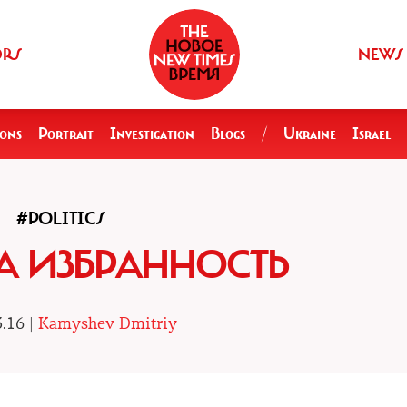
ORS
NEWS
ions
Portrait
Investigation
Blogs
/
Ukraine
Israel
#POLITICS
ЗА ИЗБРАННОСТЬ
.16 |
Kamyshev Dmitriy