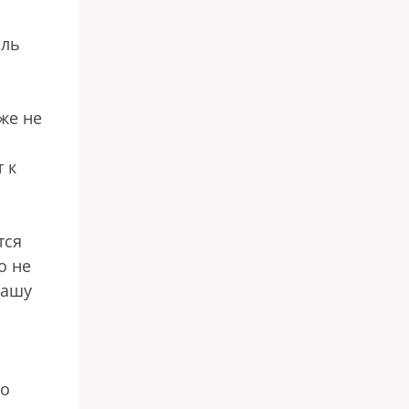
мль
же не
 к
тся
о не
нашу
 о