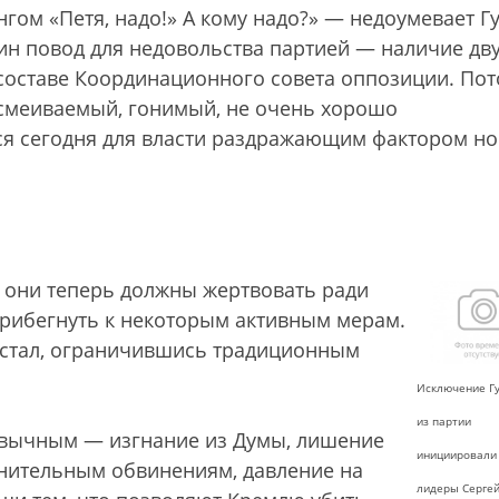
нгом «Петя, надо!» А кому надо?» — недоумевает Гу
один повод для недовольства партией — наличие дву
 составе Координационного совета оппозиции. По
«осмеиваемый, гонимый, не очень хорошо
ся сегодня для власти раздражающим фактором н
 они теперь должны жертвовать ради
прибегнуть к некоторым активным мерам.
 стал, ограничившись традиционным
Исключение Г
из партии
ивычным — изгнание из Думы, лишение
инициировали
нительным обвинениям, давление на
лидеры Серге