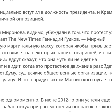
фициально вступил в должность президента, и Кре
личной оппозицией.
 Миронова, видимо, убеждали в том, что протест у
вает The New Times Геннадий Гудков. — Мирный
кую маргинальную массу, которая якобы призывает
 это влияет на некоторых наших товарищей, и они
и» вдруг скажут, что она чуть ли не идет на
т и видит, когда это протестное движение разойде
ет Думу, суд, всякие общественные организации, н
улицу. И это наряду с актом Магнитского пугает 
не одномоментно. В июне 2012-го они успели еще
забастовку» при рассмотрении поправок в закон