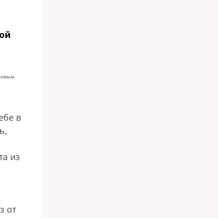
ной
дковым
ебе в
ь,
та из
з от