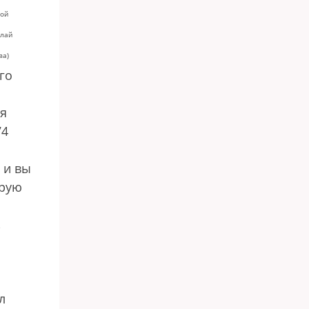
рой
олай
ва)
го
ря
74
 и вы
орую
,
л