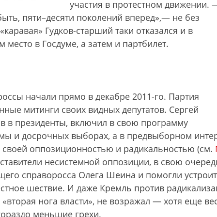
участия в протестном движении. 
ыть, пяти–десяти поколений вперед»,— не без
«каравая» Гудков-старший таки отказался и в
м место в Госдуме, а затем и партбилет.
оссы начали прямо в декабре 2011-го. Партия
ные митинги своих видных депутатов. Сергей
в в президенты, включил в свою программу
умы и досрочных выборах, а в предвыборном инт
я своей оппозиционностью и радикальностью (см.
дставители несистемной оппозиции, в свою очеред
щего справоросса Олега Шеина и помогли устрои
стное шествие. И даже Кремль против радикализ
 «вторая нога власти», не возражал — хотя еще ве
гораздо меньшие грехи.