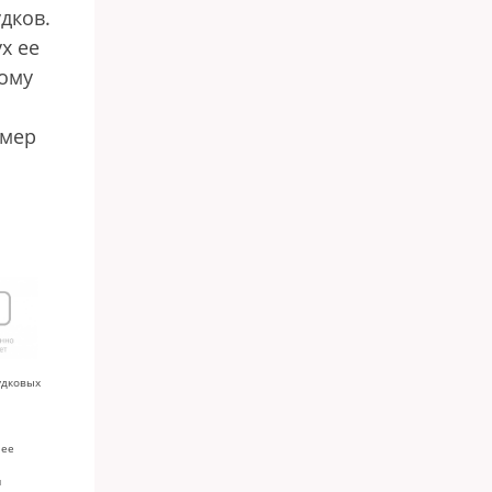
дков.
х ее
тому
омер
удковых
 ее
й