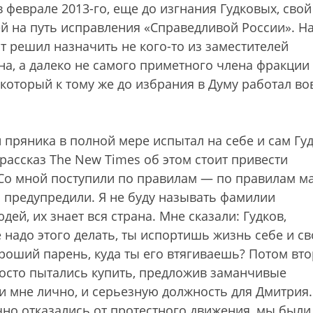
 феврале 2013-го, еще до изгнания Гудковых, свой
й на путь исправления «Справедливой России». На
нт решил назначить не кого-то из заместителей
на, а далеко не самого приметного члена фракции
который к тому же до избрания в Думу работал во
и пряника в полной мере испытал на себе и сам Гуд
 рассказ The New Times об этом стоит привести
Со мной поступили по правилам — по правилам м
 предупредили. Я не буду называть фамилии
ей, их знает вся страна. Мне сказали: Гудков,
е надо этого делать, ты испортишь жизнь себе и с
роший парень, куда ты его втягиваешь? Потом вт
росто пытались купить, предложив заманчивые
и мне лично, и серьезную должность для Дмитрия.
но отказались от протестного движения, мы были