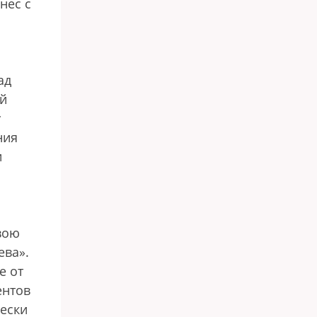
нес с
ы
ад
ой
у
ния
и
вою
ева».
е от
ентов
чески