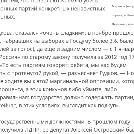
ши тем, что позволяют Кремлю убить
Миронов (вто
ционных партий конкретных ненавистных
льных.
справа) и Ник
Левичев (спра
кова, оказался «очень сладким»: в ноябре прошло
 набравших на выборах в Госдуму более 3%, было
ублей за голос), да еще и задним числом — с 1 янва
Россия» по старому закону получила за 2012 год 1
«То есть партиям говорят: ребята, мы вас будем
ть с протянутой рукой, — разъясняет Гудков. — Но
 не ходите вы к этой маргинальной оппозиции, кот
роцента, а этих крикунов либо уймите, либо
равильная: государство должно содержать партии
час, в этих условиях, выглядит как подкуп».
государственными должностями. В прошлом году
получила ЛДПР: ее депутат Алексей Островский бы