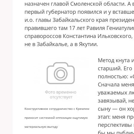
назначен главой Смоленской области. А в
первый губернатор появился и у вставше
и.о. главы Забайкальского края президе
правившего там 17 лет Равиля Гениатули
справороссов Константина Ильковского, 
не в Забайкалье, а в Якутии.
Метод кнута 
старший. Его
полностью: «
Сначала меня
уважаемых люд
завязывай, н
сыну — он хо
Конструктивное сотрудничество с Кремлем
этап: меня п
приносит системной оппозиции ощутимую
перспективы 
материальную выгоду
бы мы публич