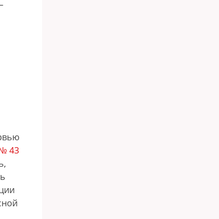
—
ервью
№ 43
ь,
ть
ации
сной