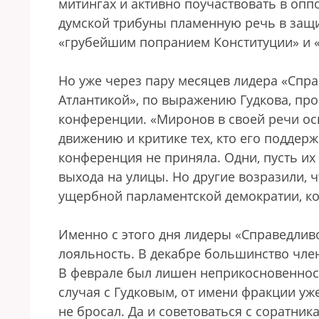
митингах и активно поучаствовать в оп
думской трибуны пламенную речь в защит
«грубейшим попранием Конституции» и «
Но уже через пару месяцев лидера «Спр
Атлантикой», по выражению Гудкова, пр
конференции. «Миронов в своей речи о
движению и критике тех, кто его поддер
конференция не приняла. Одни, пусть их
выхода на улицы. Но другие возразили, ч
ущербной парламентской демократии, кот
Именно с этого дня лидеры «Справедлив
лояльность. В декабре большинство чле
В феврале был лишен неприкосновенност
случая с Гудковым, от имени фракции уж
не бросал. Да и советоваться с соратни