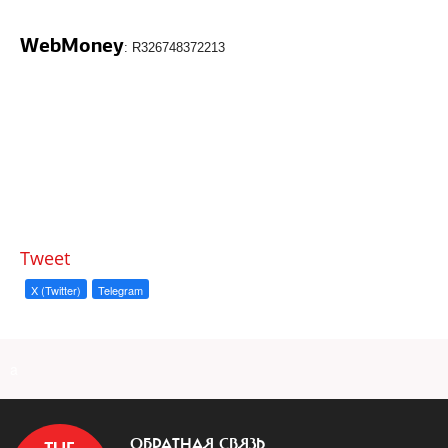
WebMoney
: R326748372213
Tweet
X (Twitter)
Telegram
a
ОБРАТНАЯ СВЯЗЬ