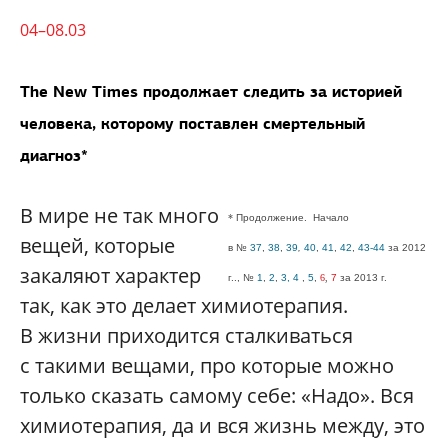
04–08.03
The New Times продолжает cледить за историей
человека, которому поставлен смертельный
диагноз*
В мире не так много
*
Продолжение.
Начало
вещей, которые
в
№
37
,
38
,
39
,
40
,
41
,
42
,
43-44
за 2012
закаляют характер
г.
., №
1
,
2
,
3,
4
,
5
,
6
,
7
за 2013
г.
так, как это делает химиотерапия.
В жизни приходится сталкиваться
с такими вещами, про которые можно
только сказать самому себе: «Надо». Вся
химиотерапия, да и вся жизнь между, это