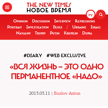
THE NEW TIMES
НОВОЕ ВРЕМЯ
РУ
Opinion
Discussion
Interview
Repressions
Portrait
Investigation
Blogs
/
Ukraine
Israel
Navalny
Trump
Putin
Kremlin
Duma
#DIARY
#WEB EXCLUSIVE
«ВСЯ ЖИЗНЬ — ЭТО ОДНО
ПЕРМАНЕНТНОЕ «НАДО»
2013.03.11 |
Buslov Anton