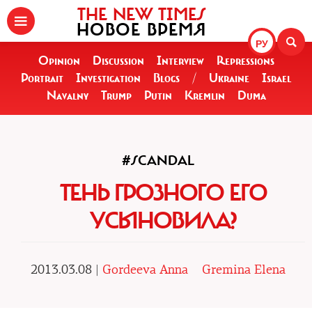
THE NEW TIMES
НОВОЕ ВРЕМЯ
РУ
Opinion
Discussion
Interview
Repressions
Portrait
Investigation
Blogs
/
Ukraine
Israel
Navalny
Trump
Putin
Kremlin
Duma
#SCANDAL
ТЕНЬ ГРОЗНОГО ЕГО
УСЫНОВИЛА?
2013.03.08 |
Gordeeva Anna
Gremina Elena