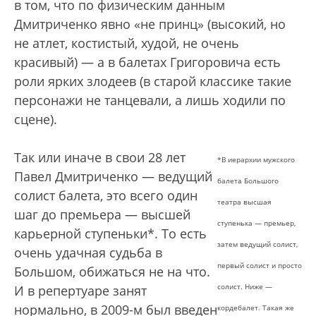
в том, что по физическим данным
Дмитриченко явно «не принц» (высокий, но
не атлет, костистый, худой, не очень
красивый) — а в балетах Григоровича есть
роли ярких злодеев (в старой классике такие
персонажи не танцевали, а лишь ходили по
сцене).
Так или иначе в свои 28 лет
*В иерархии мужского
Павел Дмитриченко — ведущий
балета Большого
солист балета, это всего один
театра высшая
шаг до премьера — высшей
ступенька — премьер,
карьерной ступеньки*. То есть
затем ведущий солист,
очень удачная судьба в
первый солист и просто
Большом, обижаться не на что.
солист. Ниже —
И в репертуаре занят
нормально, в 2009-м был введен
кордебалет. Такая же