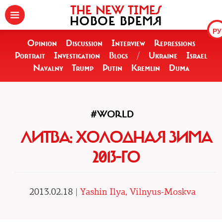
THE NEW TIMES
НОВОЕ ВРЕМЯ
РУ
Opinion
Discussion
Interview
Repressions
Portrait
Investigation
Blogs
/
Ukraine
Israel
Navalny
Trump
Putin
Kremlin
Duma
#WORLD
ЛИТВА: ХОЛОДНАЯ ЗИМА
2013-ГО
2013.02.18 |
Yashin Ilya, Vilnyus-Moskva