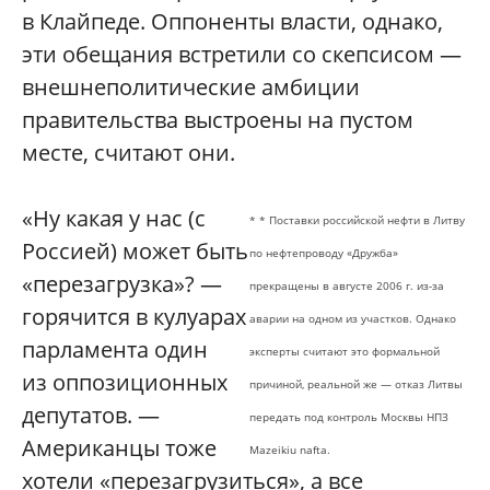
в Клайпеде. Оппоненты власти, однако,
эти обещания встретили со скепсисом —
внешнеполитические амбиции
правительства выстроены на пустом
месте, считают они.
«Ну какая у нас (с
* * Поставки российской нефти в Литву
Россией) может быть
по нефтепроводу «Дружба»
«перезагрузка»? —
прекращены в августе 2006 г. из-за
горячится в кулуарах
аварии на одном из участков. Однако
парламента один
эксперты считают это формальной
из оппозиционных
причиной, реальной же — отказ Литвы
депутатов. —
передать под контроль Москвы НПЗ
Американцы тоже
Mazeikiu nafta.
хотели «перезагрузиться», а все