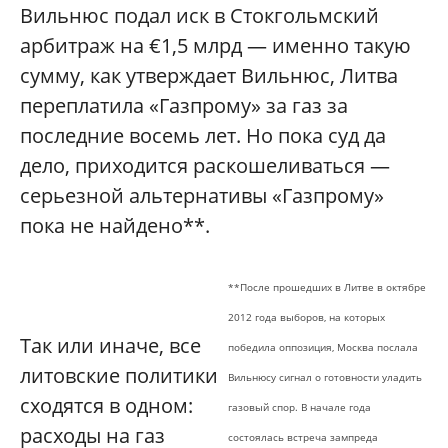
Вильнюс подал иск в Стокгольмский
арбитраж на €1,5 млрд — именно такую
сумму, как утверждает Вильнюс, Литва
переплатила «Газпрому» за газ за
последние восемь лет. Но пока суд да
дело, приходится раскошеливаться —
серьезной альтернативы «Газпрому»
пока не найдено**.
**
После прошедших в Литве в октябре
2012 года выборов, на которых
Так или иначе, все
победила оппозиция, Москва послала
литовские политики
Вильнюсу сигнал о готовности уладить
сходятся в одном:
газовый спор. В начале года
расходы на газ
состоялась встреча зампреда