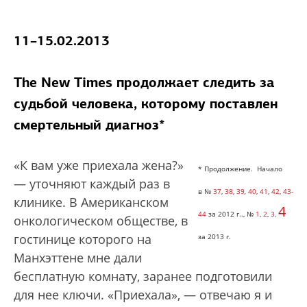
11–15.02.2013
The New Times продолжает следить за
судьбой человека, которому поставлен
смертельный диагноз*
«К вам уже приехала жена?»
* Продолжение.
Начало
— уточняют каждый раз в
в
№
37
,
38
,
39
,
40
,
41
,
42
,
43-
клинике. В Американском
4
44
за 2012 г.
., №
1
,
2
,
3,
онкологическом обществе, в
гостинице которого на
за 2013
г.
Манхэттене мне дали
бесплатную комнату, заранее подготовили
для нее ключи. «Приехала», — отвечаю я и