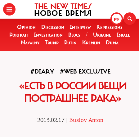
THE NEW TIMES
НОВОЕ ВРЕМЯ
РУ
Opinion
Discussion
Interview
Repressions
Portrait
Investigation
Blogs
/
Ukraine
Israel
Navalny
Trump
Putin
Kremlin
Duma
#DIARY
#WEB EXCLUSIVE
«ЕСТЬ В РОССИИ ВЕЩИ
ПОСТРАШНЕЕ РАКА»
2013.02.17 |
Buslov Anton