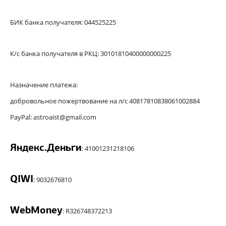
БИК банка получателя: 044525225
К/с банка получателя в РКЦ: 30101810400000000225
Назначение платежа:
добровольное пожертвование на л/с 40817810838061002884
PayPal: astroaist@gmail.com
Яндекс.Деньги
: 41001231218106
QIWI
: 9032676810
WebMoney
: R326748372213