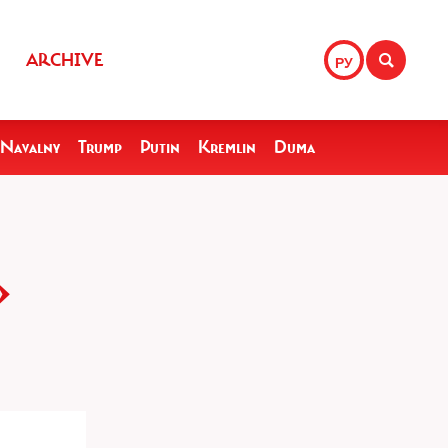
ARCHIVE
РУ
Navalny
Trump
Putin
Kremlin
Duma
»