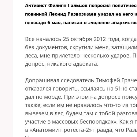
Активист Филипп Гальцов попросил политическ
повинной Леонид Развозжаев указал на него к
площади 6 мая, написав о «колонне анархист
Все началось 25 октября 2012 года, когд
без документов, скрутили меня, затащил
леса, мне прилетело несколько ударов. 
допрос, никакого адвоката.
Допрашивал следователь Тимофей Грачев
отказался говорить, ссылаясь на 51-ю с
дал по морде. При этом на допросе прис
также, если им не нравилось что-то из то
вывезем в лес, будем там с тобой разго
участие в массовых беспорядках». Как я п
в «Анатомии протеста-2» правда, что Раз