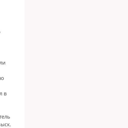
о
ли
но
л в
тель
зыск.