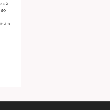
вкой
 до
мни 6