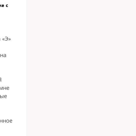
ке с
 «Э»
 на
Я
 мне
рые
анное