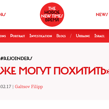
ORS
NEWS
ions
Portrait
Investigation
Blogs
/
Ukraine
Israel
#REJOINDERS
ЖЕ МОГУТ ПОХИТИТЬ
.02.17 |
Galtsov Filipp