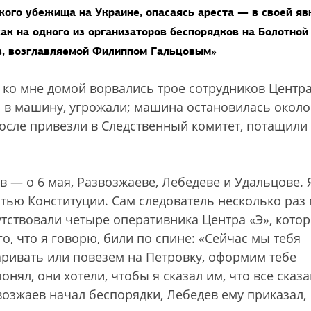
ого убежища на Украине, опасаясь ареста — в своей яв
ак на одного из организаторов беспорядков на Болотной
ов, возглавляемой Филиппом Гальцовым»
а ко мне домой ворвались трое сотрудников Центра
и в машину, угрожали; машина остановилась около
После привезли в Следственный комитет, потащили
 — о 6 мая, Развозжаеве, Лебедеве и Удальцове. 
татью Конституции. Сам следователь несколько раз
утствовали четыре оперативника Центра «Э», кото
го, что я говорю, били по спине: «Сейчас мы тебя
варивать или повезем на Петровку, оформим тебе
онял, они хотели, чтобы я сказал им, что все сказ
возжаев начал беспорядки, Лебедев ему приказал,