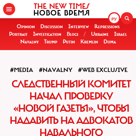
THE NEW TIMES
НОВОЕ ВРЕМЯ
РУ
Opinion
Discussion
Interview
Repressions
Portrait
Investigation
Blogs
/
Ukraine
Israel
Navalny
Trump
Putin
Kremlin
Duma
#MEDIA
#NAVALNY
#WEB EXCLUSIVE
СЛЕДСТВЕННЫЙ КОМИТЕТ
НАЧАЛ ПРОВЕРКУ
«НОВОЙ ГАЗЕТЫ», ЧТОБЫ
НАДАВИТЬ НА АДВОКАТОВ
НАВАЛЬНОГО