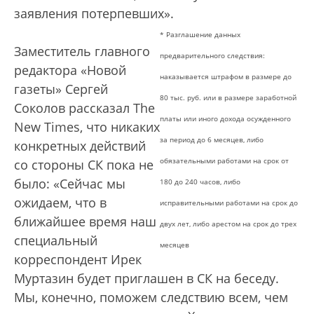
заявления потерпевших».
* Разглашение данных
Заместитель главного
предварительного следствия:
редактора «Новой
наказывается штрафом в размере до
газеты» Сергей
80 тыс. руб. или в размере заработной
Соколов рассказал The
платы или иного дохода осужденного
New Times, что никаких
за период до 6 месяцев, либо
конкретных действий
обязательными работами на срок от
со стороны СК пока не
было: «Сейчас мы
180 до 240 часов, либо
ожидаем, что в
исправительными работами на срок до
ближайшее время наш
двух лет, либо арестом на срок до трех
специальный
месяцев
корреспондент Ирек
Муртазин будет приглашен в СК на беседу.
Мы, конечно, поможем следствию всем, чем