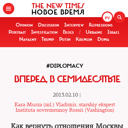
THE NEW TIMES
НОВОЕ ВРЕМЯ
РУ
Opinion
Discussion
Interview
Repressions
Portrait
Investigation
Blogs
/
Ukraine
Israel
Navalny
Trump
Putin
Kremlin
Duma
#DIPLOMACY
ВПЕРЕД, В СЕМИДЕСЯТЫЕ
2013.02.10 |
Kara-Murza (ml.) Vladimir, starshiy ekspert
Instituta sovremennoy Rossii (Vashington)
Как вернуть отношения Москвы