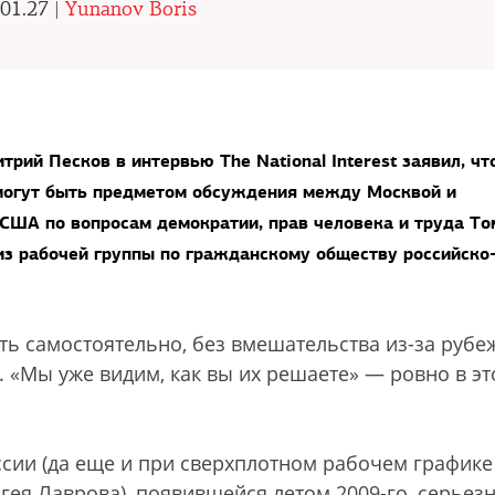
01.27 |
Yunanov Boris
рий Песков в интервью The National Interest заявил, чт
 могут быть предметом обсуждения между Москвой и
 США по вопросам демократии, прав человека и труда То
з рабочей группы по гражданскому обществу российско
ь самостоятельно, без вмешательства из-за рубеж
 «Мы уже видим, как вы их решаете» — ровно в эт
иссии (да еще и при сверхплотном рабочем графике
гея Лаврова), появившейся летом 2009-го, серьез