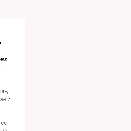
о
мас
-
а»,
ом и
 ее
ные