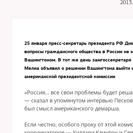
2013.
25 января пресс-секретарь президента РФ Дмит
вопросы гражданского общества в России не
Вашингтоном. В тот же день замгоссекретаря
Мелиа объявил о решении Вашингтона выйти и
американской президентской комиссии
«Россия… все свои проблемы будет решат
— сказал в упомянутом интервью Песков.
был смысл американского демарша.
Если честно, особого проку от этой ком
координаторов — Хиллари Клинтон и Сер