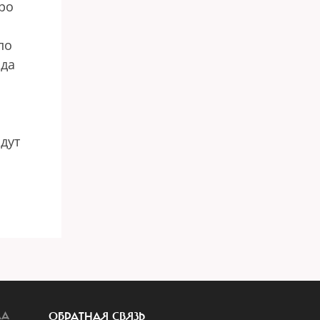
про
по
 да
дут
ЛА
ОБРАТНАЯ СВЯЗЬ