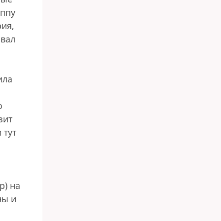
уппу
ия,
ывал
ила
о
зит
 тут
р) на
ны и