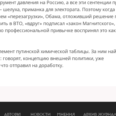
румент давления на Россию, а все эти сентенции 
— шелуха, приманка для электората. Поэтому когда
лем «перезагрузки», Обама, отложивший решение 
ть в ВТО, «вдруг» подписал «закон Магнитского»,
 по профессиональной привычке воспринял это как
лемент путинской химической таблицы. За ним най
м: говорят, концепцию внешней политики, уже
что отправил на доработку.
АВТОРЫ
НОВОСТИ
МНЕНИЯ
АРХИВ ЖУРНА