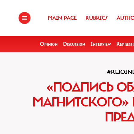
MAIN PAGE
RUBRICS
AUTH
Opinion
Discussion
Interview
Repress
#REJOIN
«ПОДПИСЬ О
МАГНИТСКОГО» 
ПРЕ