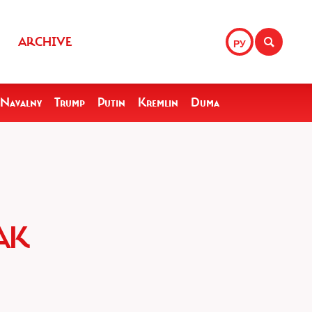
ARCHIVE
РУ
Navalny
Trump
Putin
Kremlin
Duma
АК