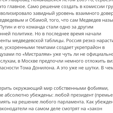
 это главное. Само решение создать в комиссии гр
мволизировало завидный уровень взаимного довер
дведевым и Обамой, того, что сам Медведев наз
Путин и его команда стали одно за другим
нней политике. Но в последнее время начали
енты медведевской таблицы. Россия резко нараст
е, ускоренными темпами создает укрепрайон в
нцузами по «Мистралям» уже чуть ли не официальн
 слухам, в Москве предпочли немного отложить ви
ности Тома Донилона. А это уже не шутки. В чем
мерить окружающий мир собственными фобиями,
ле абсолютно убеждены: любой президент (премье
влиять на решение любого парламента. Как убежде
законодатели на самом деле смотрят на «закон