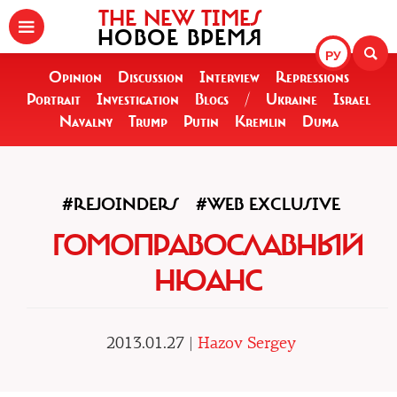
THE NEW TIMES
НОВОЕ ВРЕМЯ
РУ
Opinion
Discussion
Interview
Repressions
Portrait
Investigation
Blogs
/
Ukraine
Israel
Navalny
Trump
Putin
Kremlin
Duma
#REJOINDERS
#WEB EXCLUSIVE
ГОМОПРАВОСЛАВНЫЙ
НЮАНС
2013.01.27 |
Hazov Sergey