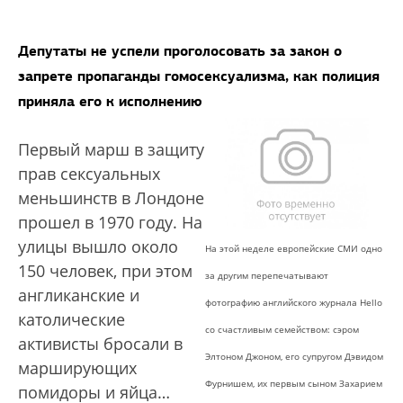
Депутаты не успели проголосовать за закон о
запрете пропаганды гомосексуализма, как полиция
приняла его к исполнению
Первый марш в защиту
прав сексуальных
меньшинств в Лондоне
прошел в 1970 году. На
улицы вышло около
На этой неделе европейские СМИ одно
150 человек, при этом
за другим перепечатывают
англиканские и
фотографию английского журнала Hello
католические
со счастливым семейством: сэром
активисты бросали в
Элтоном Джоном, его супругом Дэвидом
марширующих
Фурнишем, их первым сыном Захарием
помидоры и яйца…