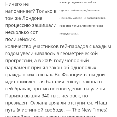
и новорожденным от той же
Ничего не
напоминает? Только в
суррогатной матери Даниэлем.
том же Лондоне
Личность матери не разглашается,
процессию защищали
известно только, что это близкая
несколько сот
подруга семьи.
полицейских,
количество участников гей-парадов с каждым
годом увеличивалось в геометрической
прогрессии, а в 2005 году чопорный
парламент принял закон об однополых
гражданских союзах. Во Франции в эти дни
идет оживленная баталия вокруг закона о
гей-браках, против нововведения на улицы
Парижа вышли 340 тыс. человек, но
президент Олланд вряд ли отступится. «Наш
путь (к истинной свободе. — The New Times)
не пройден, пока закон не предоставит