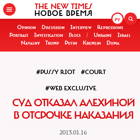
THE NEW TIMES
НОВОЕ ВРЕМЯ
РУ
Opinion
Discussion
Interview
Repressions
Portrait
Investigation
Blogs
/
Ukraine
Israel
Navalny
Trump
Putin
Kremlin
Duma
#PUSSY RIOT
#COURT
#WEB EXCLUSIVE
СУД ОТКАЗАЛ АЛЕХИНОЙ
В ОТСРОЧКЕ НАКАЗАНИЯ
2013.01.16