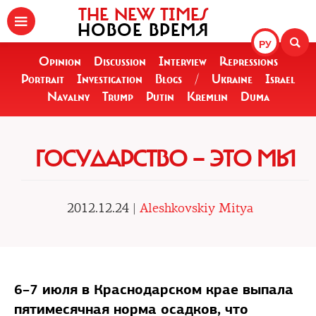
THE NEW TIMES
НОВОЕ ВРЕМЯ
РУ
Opinion
Discussion
Interview
Repressions
Portrait
Investigation
Blogs
/
Ukraine
Israel
Navalny
Trump
Putin
Kremlin
Duma
ГОСУДАРСТВО — ЭТО МЫ
2012.12.24 |
Aleshkovskiy Mitya
6–7 июля в Краснодарском крае выпала
пятимесячная норма осадков, что