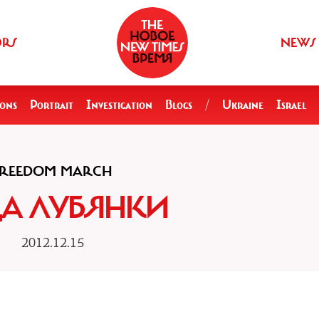
ORS
NEWS
ions
Portrait
Investigation
Blogs
/
Ukraine
Israel
FREEDOM MARCH
А ЛУБЯНКИ
2012.12.15