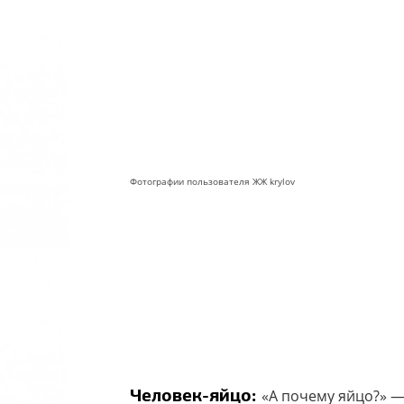
Фотографии пользователя ЖЖ krylov
Человек-яйцо:
«А почему яйцо?» —