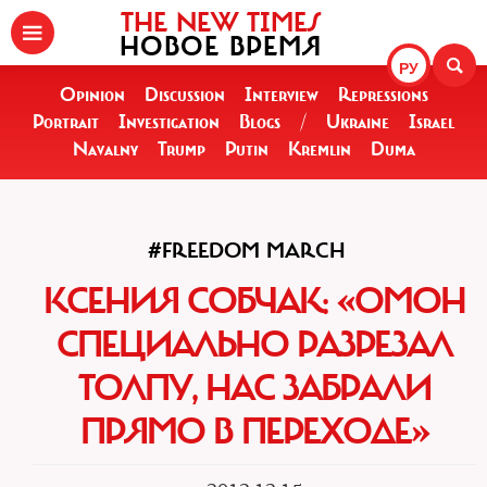
THE NEW TIMES
НОВОЕ ВРЕМЯ
РУ
Opinion
Discussion
Interview
Repressions
Portrait
Investigation
Blogs
/
Ukraine
Israel
Navalny
Trump
Putin
Kremlin
Duma
#FREEDOM MARCH
КСЕНИЯ СОБЧАК: «ОМОН
СПЕЦИАЛЬНО РАЗРЕЗАЛ
ТОЛПУ, НАС ЗАБРАЛИ
ПРЯМО В ПЕРЕХОДЕ»