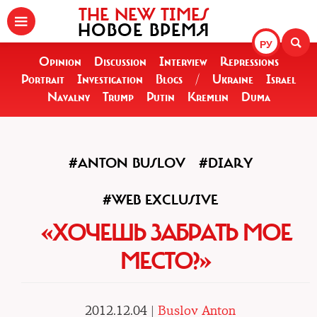
THE NEW TIMES
НОВОЕ ВРЕМЯ
РУ
Opinion
Discussion
Interview
Repressions
Portrait
Investigation
Blogs
/
Ukraine
Israel
Navalny
Trump
Putin
Kremlin
Duma
#ANTON BUSLOV
#DIARY
#WEB EXCLUSIVE
«ХОЧЕШЬ ЗАБРАТЬ МОЕ
МЕСТО?»
2012.12.04 |
Buslov Anton