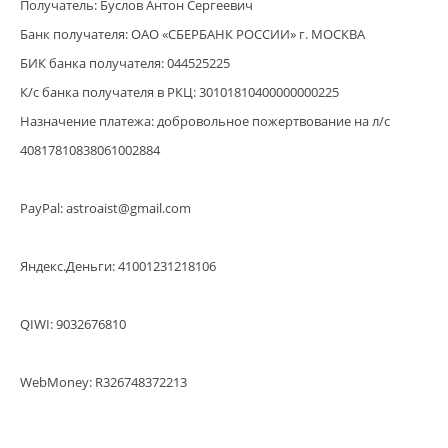
Получатель: Буслов Антон Сергеевич
Банк получателя: ОАО «СБЕРБАНК РОССИИ» г. МОСКВА
БИК банка получателя: 044525225
К/с банка получателя в РКЦ: 30101810400000000225
Назначение платежа: добровольное пожертвование на л/с
40817810838061002884
PayPal: astroaist@gmail.com
Яндекс.Деньги: 41001231218106
QIWI: 9032676810
WebMoney: R326748372213