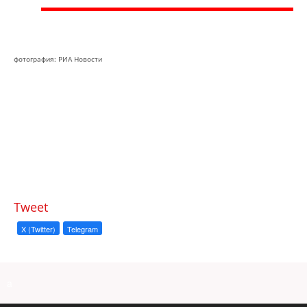
фотография: РИА Новости
Tweet
X (Twitter)
Telegram
a