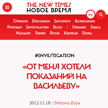
THE NEW TIMES
НОВОЕ ВРЕМЯ
РУ
Opinion
Discussion
Interview
Repressions
Portrait
Investigation
Blogs
/
Ukraine
Israel
Navalny
Trump
Putin
Kremlin
Duma
#INVESTIGATION
«ОТ МЕНЯ ХОТЕЛИ
ПОКАЗАНИЙ НА
ВАСИЛЬЕВУ»
2012.11.18 |
Svetova Zoya