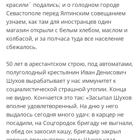
красили´ подались; и о голодном городе
Севастополе перед Ялтинским совещанием
узнаем, как там для иностранцев один
магазин открыли с белым хлебом, маслом и
колбасой, и за полчаса туда все население
сбежалось.
50 лет в арестантском строю, под автоматами,
полуголодный крестьянин Иван Денисович
Шухов вырабатывает у нас иммунитет к
социалистической страшной утопии. Конца
не видно. Кончается это так: «Засыпал Шухов
вполне удовлетворенный. На дню у него
выдалось сегодня много удач: в карцер не
посадили, на Соцгородок бригаду не выгнали,
в обед он закосил кашу, бригадир закрыл
хорошо процентовку, стену Шухов клал