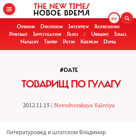
THE NEW TIMES
НОВОЕ ВРЕМЯ
РУ
Opinion
Discussion
Interview
Repressions
Portrait
Investigation
Blogs
/
Ukraine
Israel
Navalny
Trump
Putin
Kremlin
Duma
#DATE
ТОВАРИЩ ПО ГУЛАГУ
2012.11.13 |
Novodvorskaya Valeriya
Литературовед в штатском Владимир