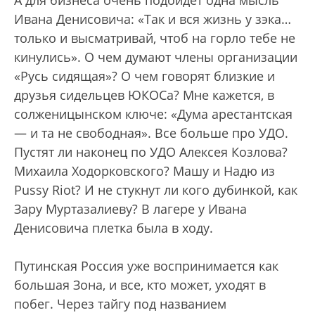
А для бизнеса очень подойдет одна мысль
Ивана Денисовича: «Так и вся жизнь у зэка…
только и высматривай, чтоб на горло тебе не
кинулись». О чем думают члены организации
«Русь сидящая»? О чем говорят близкие и
друзья сидельцев ЮКОСа? Мне кажется, в
солженицынском ключе: «Дума арестантская
— и та не свободная». Все больше про УДО.
Пустят ли наконец по УДО Алексея Козлова?
Михаила Ходорковского? Машу и Надю из
Pussy Riot? И не стукнут ли кого дубинкой, как
Зару Муртазалиеву? В лагере у Ивана
Денисовича плетка была в ходу.
Путинская Россия уже воспринимается как
большая Зона, и все, кто может, уходят в
побег. Через тайгу под названием