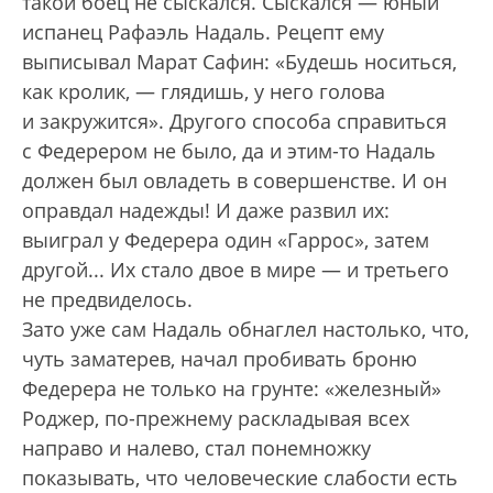
такой боец не сыскался. Сыскался — юный
испанец Рафаэль Надаль. Рецепт ему
выписывал Марат Сафин: «Будешь носиться,
как кролик, — глядишь, у него голова
и закружится». Другого способа справиться
с Федерером не было, да и этим-то Надаль
должен был овладеть в совершенстве. И он
оправдал надежды! И даже развил их:
выиграл у Федерера один «Гаррос», затем
другой... Их стало двое в мире — и третьего
не предвиделось.
Зато уже сам Надаль обнаглел настолько, что,
чуть заматерев, начал пробивать броню
Федерера не только на грунте: «железный»
Роджер, по-прежнему раскладывая всех
направо и налево, стал понемножку
показывать, что человеческие слабости есть