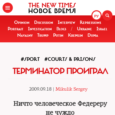
THE NEW TIMES
НОВОЕ ВРЕМЯ
РУ
Opinion
Discussion
Interview
Repressions
Portrait
Investigation
Blogs
/
Ukraine
Israel
Navalny
Trump
Putin
Kremlin
Duma
#SPORT
#COURTS & PRISONS
ТЕРМИНАТОР ПРОИГРАЛ
2009.09.18 |
Mikulik Sergey
Ничто человеческое Федереру
не чуждо