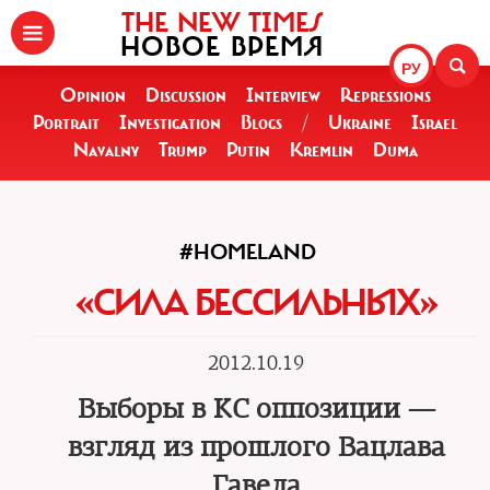
THE NEW TIMES
НОВОЕ ВРЕМЯ
РУ
Opinion
Discussion
Interview
Repressions
Portrait
Investigation
Blogs
/
Ukraine
Israel
Navalny
Trump
Putin
Kremlin
Duma
#HOMELAND
«СИЛА БЕССИЛЬНЫХ»
2012.10.19
Выборы в КС оппозиции —
взгляд из прошлого Вацлава
Гавела