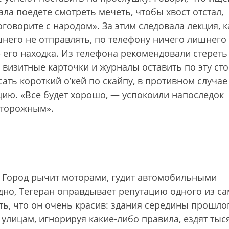
ла поедете смотреть мечеть, чтобы хвост отстал,
оговорите с народом». За этим следовала лекция, к
шнего не отправлять, по телефону ничего лишнего
 его находка. Из телефона рекомендовали стереть
визитные карточки и журналы оставить по эту ст
ть короткий о’кей по cкайпу, в противном случае
цию. «Все будет хорошо, — успокоили напоследок
сторожным».
 Город рычит моторами, гудит автомобильными
дно, Тегеран оправдывает репутацию одного из с
ть, что он очень красив: здания середины прошло
 улицам, игнорируя какие-либо правила, ездят тыс