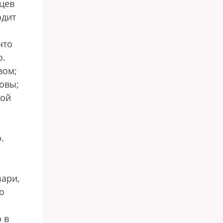
цев
одит
что
о.
вом;
овы;
рой
.
зари,
о
 в