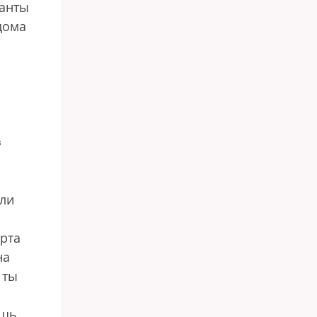
ранты
дома
в
али
орта
на
 ты
ешь