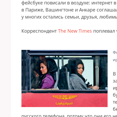
фейсбуке повисали в воздухе: интернет 
в Париже, Вашингтоне и Анкаре соглашал
у многих остались семьи, друзья, любимы
Корреспондент
The New Times
поплевал 
Фо
и
В
з
и
б
т
б
русского телефона, потому что они его 