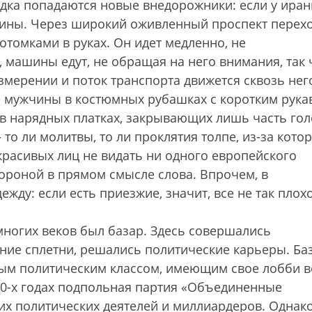
едка попадаются новые внедорожники: если у иран
шины. Через широкий оживленный проспект перех
отомками в руках. Он идет медленно, не
, машины едут, не обращая на него внимания, так 
измерении и поток транспорта движется сквозь нег
 мужчины в костюмных рубашках с коротким рука
 в нарядных платках, закрывающих лишь часть гол
 то ли молитвы, то ли проклятия толпе, из-за кото
красивых лиц не видать ни одного европейского
 вороной в прямом смысле слова. Впрочем, в
жду: если есть приезжие, значит, все не так плохо
многих веков был базар. Здесь совершались
ние сплетни, решались политические карьеры. Ба
елым политическим классом, имеющим свое лобби в
 60-х годах подпольная партия «Объединенные
их политических деятелей и миллиардеров. Однако