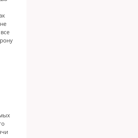
ак
 не
 все
орону
амых
го
ячи