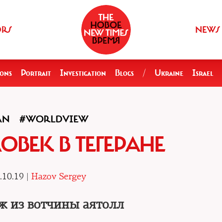
ORS
NEWS
ions
Portrait
Investigation
Blogs
/
Ukraine
Israel
AN
#WORLDVIEW
ОВЕК В ТЕГЕРАНЕ
.10.19 |
Hazov Sergey
ж из вотчины аятолл