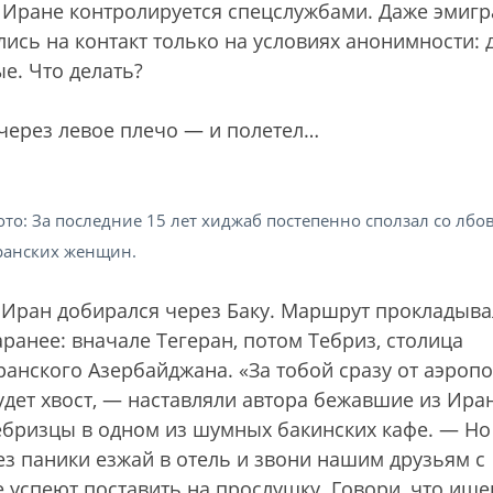
в Иране контролируется спецслужбами. Даже эмиг
ись на контакт только на условиях анонимности: 
е. Что делать?
через левое плечо — и полетел…
то: За последние 15 лет хиджаб постепенно сползал со лбо
ранских женщин.
 Иран добирался через Баку. Маршрут прокладыв
аранее: вначале Тегеран, потом Тебриз, столица
ранского Азербайджана. «За тобой сразу от аэроп
удет хвост, — наставляли автора бежавшие из Ира
ебризцы в одном из шумных бакинских кафе. — Но
ез паники езжай в отель и звони нашим друзьям с
не успеют поставить на прослушку. Говори, что ищ