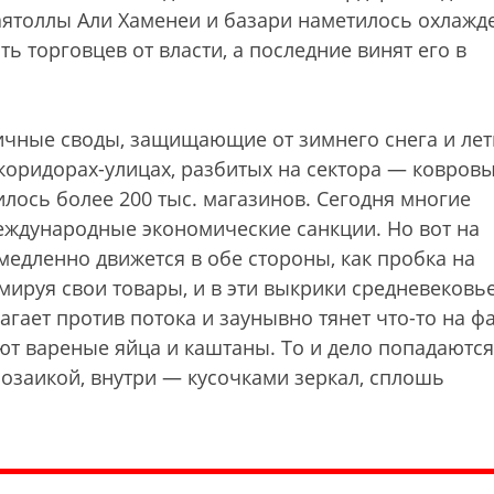
ятоллы Али Хаменеи и базари наметилось охлажд
ть торговцев от власти, а последние винят его в
пичные своды, защищающие от зимнего снега и лет
 коридорах-улицах, разбитых на сектора — ковровы
лось более 200 тыс. магазинов. Сегодня многие
международные экономические санкции. Но вот на
медленно движется в обе стороны, как пробка на
мируя свои товары, и в эти выкрики средневековь
гает против потока и заунывно тянет что-то на ф
т вареные яйца и каштаны. То и дело попадаются
озаикой, внутри — кусочками зеркал, сплошь