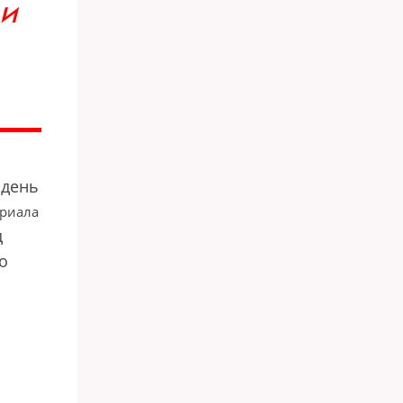
ЛИ
 день
риала
д
о