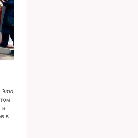
. Это
отом
 в
в в