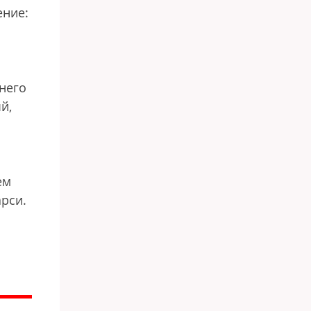
ение:
него
й,
ем
арси.