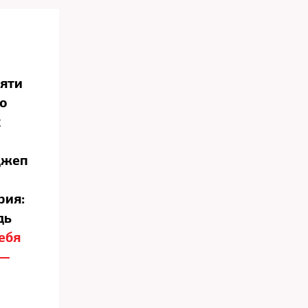
пяти
го
х
джеп
рия:
дь
ебя
 —