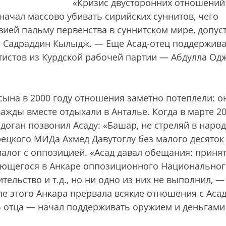
«Кризис двусторонних отношений
 начал массово убивать сирийских суннитов, чего
ией пальму первенства в суннитском мире, допус
s Садраддин Кылыдж. — Еще Асад-отец поддержив
тистов из Курдской рабочей партии — Абдулла Од
-сына в 2000 году отношения заметно потеплели: о
ажды вместе отдыхали в Анталье. Когда в марте 20
доган позвонил Асаду: «Башар, не стреляй в народ
урецкого МИДа Ахмед Давутоглу без малого десяток
диалог с оппозицией. «Асад давал обещания: приня
ующегося в Анкаре оппозиционного Национальног
тельство и т.д., но ни одно из них не выполнил, —
е этого Анкара прервала всякие отношения с Аса
» отца — начал поддерживать оружием и деньгами