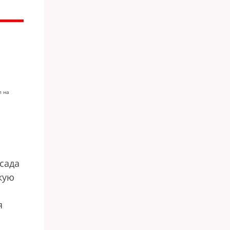
л на
сада
кую
я