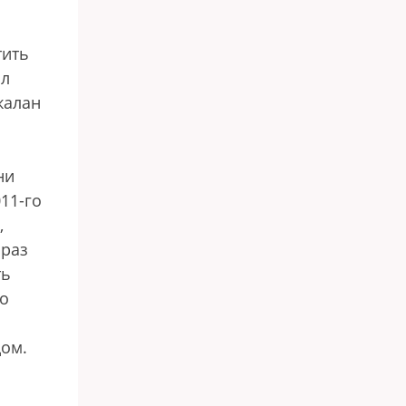
тить
ал
жалан
ни
11-го
,
 раз
ть
о
дом.