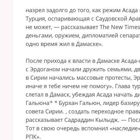
назрел задолго до того, как режим Асада
Турция, оспаривающая с Саудовской Арав
не может, — рассказывает The New Time
деньгами, оружием, дипломатией сепара
одно время жил в Дамаске».
После прихода к власти в Дамаске Асада
с Эрдоганом начали дружить семьями, дв
в Сирии начались массовые протесты, Эр
иначе я тебе ничем не помогу». Глава т
слетал в Дамаск, убеждая Асада начать 
Гальюна
*
*
Бурхан Гальюн, лидер базир
совета Сирии.
, создать переходное прави
рассказывает Садраддин Кылыдж. — Посл
Тот в свою очередь вспомнил «наследие
РПК».