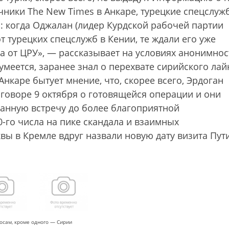
очники The New Times в Анкаре, турецкие спецслуж
о: когда Оджалан (лидер Курдской рабочей партии
от турецких спецслужб в Кении, те ждали его уже
 от ЦРУ», — рассказывает на условиях анонимнос
умеется, заранее знал о перехвате сирийского ла
нкаре бытует мнение, что, скорее всего, Эрдоган
говоре 9 октября о готовящейся операции и они
анную встречу до более благоприятной
-го числа на пике скандала и взаимных
вы в Кремле вдруг назвали новую дату визита Пут
осам, кроме одного — Сирии