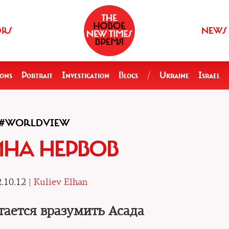
ORS
NEWS
ions
Portrait
Investigation
Blogs
/
Ukraine
Israel
#WORLDVIEW
НА НЕРВОВ
.10.12 |
Kuliev Elhan
тается вразумить Асада