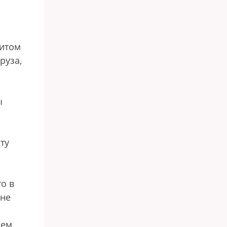
зитом
руза,
ы
ту
о в
 не
ем,