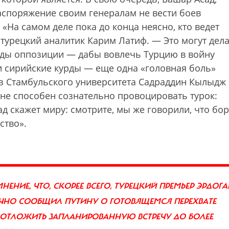
аспоряжение своим генералам не вести боев
«На самом деле пока до конца неясно, кто ведет
 турецкий аналитик Карим Латиф. — Это могут дел
яды оппозиции — дабы вовлечь Турцию в войну
 и сирийские курды — еще одна «головная боль»
з Стамбульского университета Садраддин Кылыдж
лне способен сознательно провоцировать турок:
ад скажет миру: смотрите, мы же говорили, что бо
ство».
ЕНИЕ, ЧТО, СКОРЕЕ ВСЕГО, ТУРЕЦКИЙ ПРЕМЬЕР ЭРДОГА
ИЧНО СООБЩИЛ ПУТИНУ О ГОТОВЯЩЕМСЯ ПЕРЕХВАТЕ
ОТЛОЖИТЬ ЗАПЛАНИРОВАННУЮ ВСТРЕЧУ ДО БОЛЕЕ