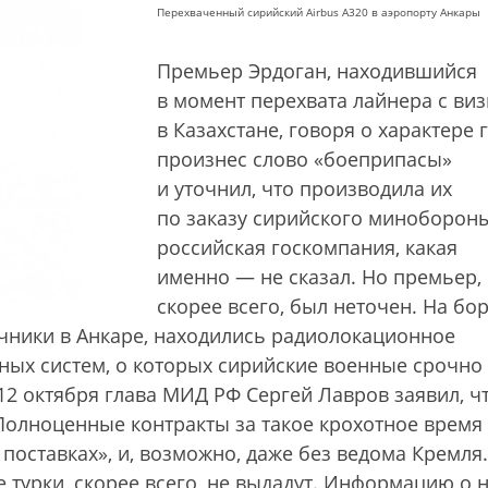
Перехваченный сирийский Airbus A320 в аэропорту Анкары
Премьер Эрдоган, находившийся
в момент перехвата лайнера с ви
в Казахстане, говоря о характере г
произнес слово «боеприпасы»
и уточнил, что производила их
по заказу сирийского миноборон
российская госкомпания, какая
именно — не сказал. Но премьер,
скорее всего, был неточен. На бор
очники в Анкаре, находились радиолокационное
ных систем, о которых сирийские военные срочно
12 октября глава МИД РФ Сергей Лавров заявил, чт
 Полноценные контракты за такое крохотное время
поставках», и, возможно, даже без ведома Кремля.
турки, скорее всего, не выдадут. Информацию о н