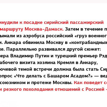
ринудили к посадке сирийский пассажирский
о маршруту Москва–Дамаск.
Затем в течение 
зымали из аэробуса российский «груз военно
и. Анкара обвинила Москву в «контрабандны
е. Параллельно развивался другой сюжет:
йнера Владимир Путин и турецкий премьер Рэ
абочего визита хозяина Кремля в Анкару,
ючевой темой встречи должна была стать Си
вопрос «Что делать с Башаром Асадом?» — ве
с союзником и протеже Москвы.
Как поведет с
 и резкого похолодания отношений с Россией