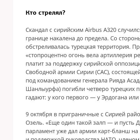
Кто стрелял?
Скандал с сирийским Airbus А320 случилс
границе накалена до предела. Со сторон
обстреливалась турецкая территория. Пр
«стопроцентно огонь вела артиллерия ре
платит за поддержку сирийской оппозиц
Свободной армии Сирии (САС), состоящей
под командованием генерала Рияда Асад
Шанлыурфа) погибли четверо турецких п
гадают: у кого первого — у Эрдогана ил
9 октября в приграничные с Сирией рай
Озель. «Еще один такой залп — и пусть Д
парламент уже дал армии карт-бланш на
и поддержкой руководства НАТО, членом 