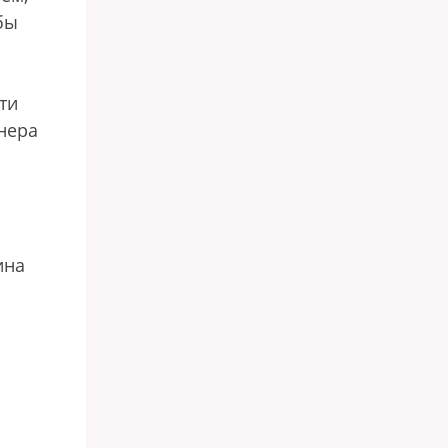
бы
ти
йнера
ина