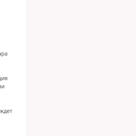
ара
ция
ли
дждет