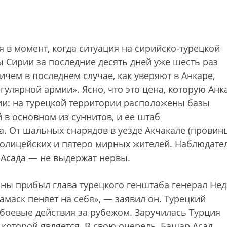
я в момент, когда ситуация на сирийско-турецкой
ы Сирии за последние десять дней уже шесть раз
ичем в последнем случае, как уверяют в Анкаре,
гулярной армии». Ясно, что это цена, которую Анк
ии: на турецкой территории расположены базы
 в основном из суннитов, и ее штаб
а. От шальных снарядов в уезде Акчакале (провин
олицейских и пятеро мирных жителей. Наблюдате
и Асада — не выдержат нервы.
оны прибыл глава турецкого генштаба генерал Не
амаск пеняет на себя», — заявил он. Турецкий
 боевые действия за рубежом. Заручилась Турция
которой является. В свою очередь, Башар Асад,