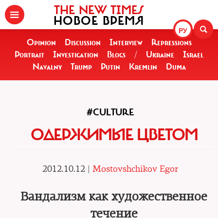
THE NEW TIMES
НОВОЕ ВРЕМЯ
РУ
Opinion
Discussion
Interview
Repressions
Portrait
Investigation
Blogs
/
Ukraine
Israel
Navalny
Trump
Putin
Kremlin
Duma
#CULTURE
ОДЕРЖИМЫЕ ЦВЕТОМ
2012.10.12 |
Mostovshchikov Egor
Вандализм как художественное
течение