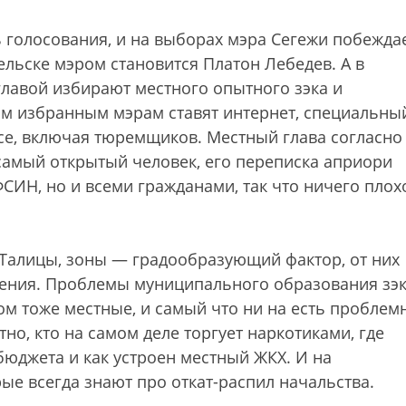
 голосования, и на выборах мэра Сегежи побежда
льске мэром становится Платон Лебедев. А в
главой избирают местного опытного зэка и
м избранным мэрам ставят интернет, специальны
все, включая тюремщиков. Местный глава согласно
амый открытый человек, его переписка априори
СИН, но и всеми гражданами, так что ничего плох
и Талицы, зоны — градообразующий фактор, от них
ления. Проблемы муниципального образования зэ
ом тоже местные, и самый что ни на есть пробле
тно, кто на самом деле торгует наркотиками, где
бюджета и как устроен местный ЖКХ. И на
рые всегда знают про откат-распил начальства.