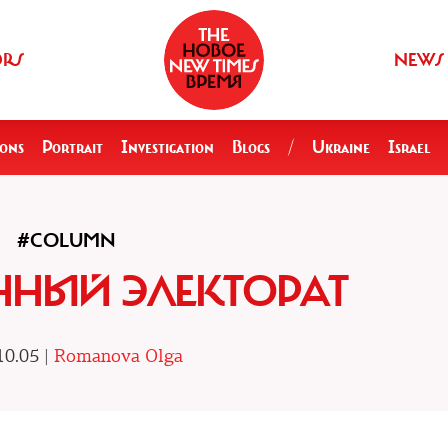
ORS
NEWS
ions
Portrait
Investigation
Blogs
/
Ukraine
Israel
#COLUMN
НЫЙ ЭЛЕКТОРАТ
10.05 |
Romanova Olga