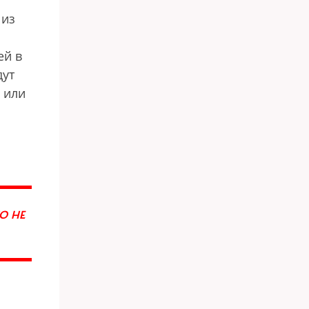
 из
ей в
дут
й или
О НЕ