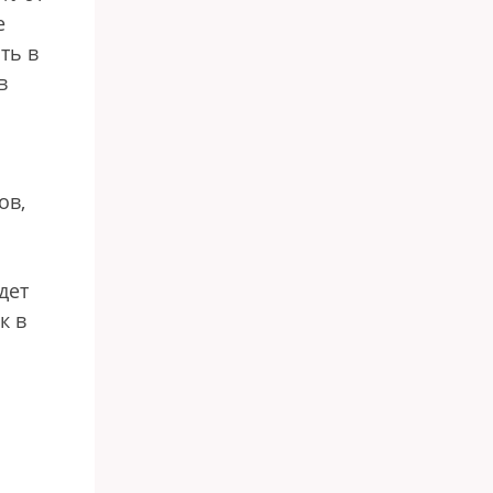
е
ть в
в
ов,
дет
к в