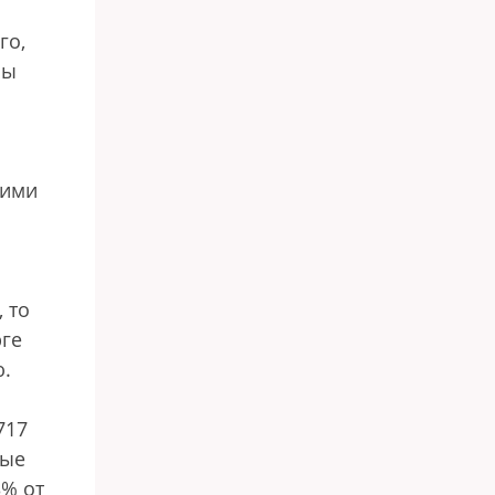
го,
ны
кими
 то
рге
ю.
717
ные
3% от