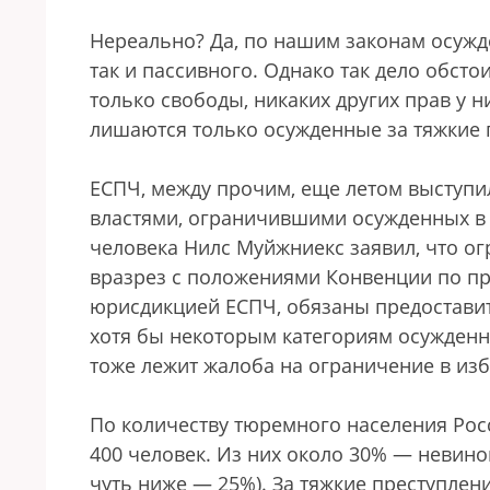
Нереально? Да, по нашим законам осужд
так и пассивного. Однако так дело обст
только свободы, никаких других прав у 
лишаются только осужденные за тяжкие 
ЕСПЧ, между прочим, еще летом выступи
властями, ограничившими осужденных в 
человека Нилс Муйжниекс заявил, что о
вразрез с положениями Конвенции по пр
юрисдикцией ЕСПЧ, обязаны предоставит
хотя бы некоторым категориям осужденны
тоже лежит жалоба на ограничение в изб
По количеству тюремного населения Рос
400 человек. Из них около 30% — невин
чуть ниже — 25%). За тяжкие преступлени