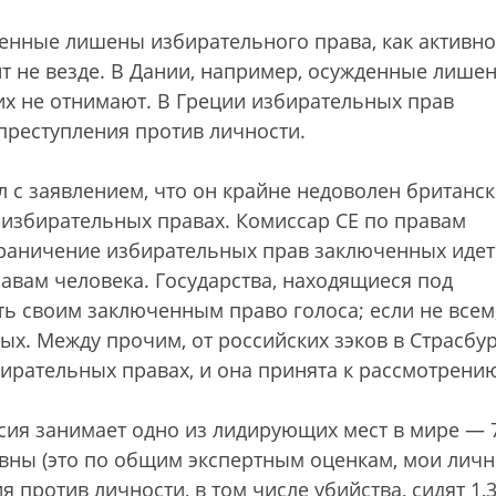
енные лишены избирательного права, как активно
оит не везде. В Дании, например, осужденные лише
них не отнимают. В Греции избирательных прав
преступления против личности.
л с заявлением, что он крайне недоволен британс
избирательных правах. Комиссар СЕ по правам
граничение избирательных прав заключенных идет
авам человека. Государства, находящиеся под
ь своим заключенным право голоса; если не всем,
х. Между прочим, от российских зэков в Страсбу
ирательных правах, и она принята к рассмотрени
сия занимает одно из лидирующих мест в мире — 
овны (это по общим экспертным оценкам, мои лич
я против личности, в том числе убийства, сидят 1,