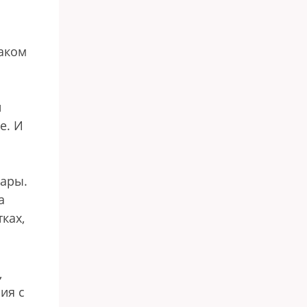
таком
и
е. И
вары.
а
ках,
,
ия с