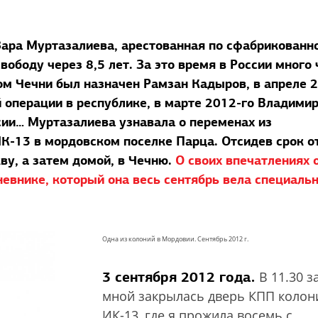
Зара Муртазалиева, арестованная по сфабрикованн
ободу через 8,5 лет. За это время в России много 
ом Чечни был назначен Рамзан Кадыров, в апреле 
 операции в республике, в марте 2012-го Владими
сии… Муртазалиева узнавала о переменах из
ИК-13 в мордовском поселке Парца. Отсидев срок о
ву, а затем домой, в Чечню.
О своих впечатлениях 
невнике, который она весь сентябрь вела специаль
Одна из колоний в Мордовии. Сентябрь 2012 г.
3 сентября 2012 года.
В 11.30 з
мной закрылась дверь КПП колон
ИК-13, где я прожила восемь с