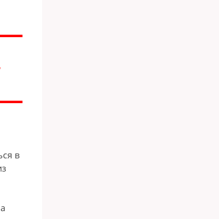
ься в
из
на