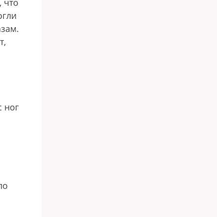
, что
огли
азам.
т,
с ног
ло