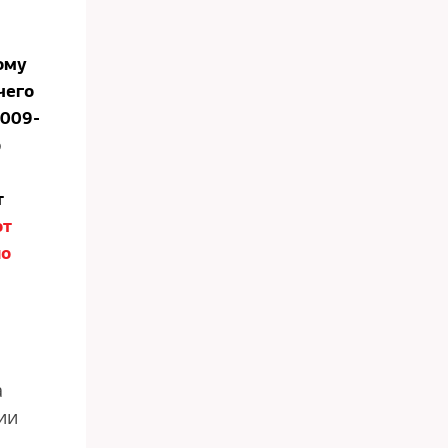
ому
чего
2009-
р
т
от
но
а
ии