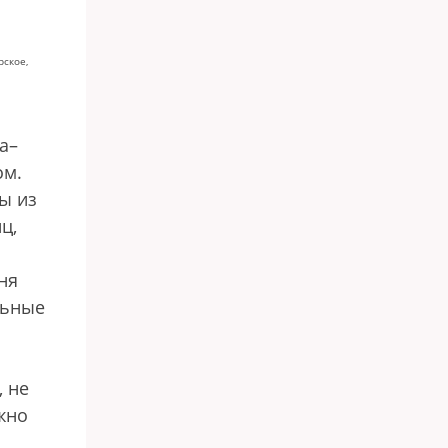
рское,
а–
ом.
ы из
ц,
ня
льные
, не
жно