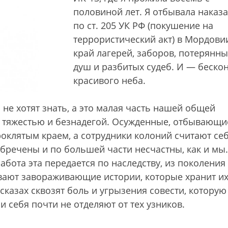
половиной лет. Я отбывала наказ
по ст. 205 УК РФ (покушение на
террористический акт) в Мордовии
край лагерей, заборов, потерянны
душ и разбитых судеб. И — беско
красивого неба.
не хотят знать, а это малая часть нашей общей
то тяжестью и безнадегой. Осужденные, отбывающи
оклятым краем, а сотрудники колоний считают се
бречены и по большей части несчастны, как и мы.
работа эта передается по наследству, из поколения
ают завораживающие истории, которые хранит и
сказах сквозят боль и угрызения совести, которую
 себя почти не отделяют от тех узников.