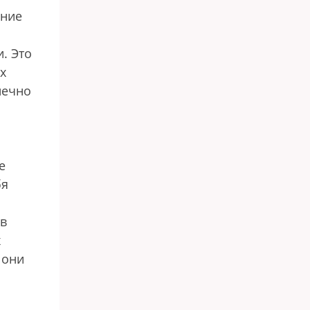
ание
. Это
х
нечно
е
бя
 в
х
 они