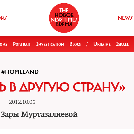
ORS
NEWS
ions
Portrait
Investigation
Blogs
/
Ukraine
Israel
#HOMELAND
Ь В ДРУГУЮ СТРАНУ»
2012.10.05
 Зары Муртазалиевой