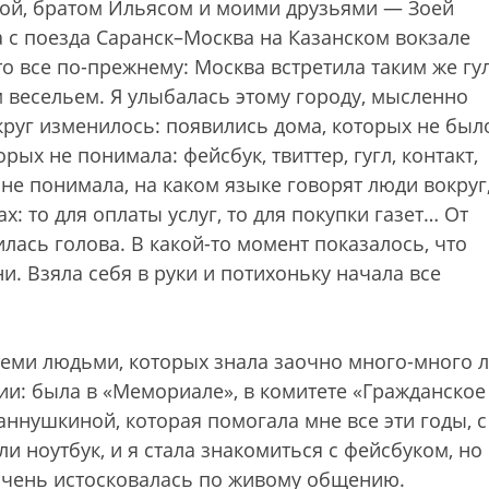
амой, братом Ильясом и моими друзьями — Зоей
 с поезда Саранск–Москва на Казанском вокзале
о все по-прежнему: Москва встретила таким же гу
весельем. Я улыбалась этому городу, мысленно
округ изменилось: появились дома, которых не был
ых не понимала: фейсбук, твиттер, гугл, контакт,
Я не понимала, на каком языке говорят люди вокруг
х: то для оплаты услуг, то для покупки газет… От
ась голова. В какой-то момент показалось, что
ни. Взяла себя в руки и потихоньку начала все
теми людьми, которых знала заочно много-много 
ии: была в «Мемориале», в комитете «Гражданское
аннушкиной, которая помогала мне все эти годы, с
 ноутбук, и я стала знакомиться с фейсбуком, но
я очень истосковалась по живому общению.