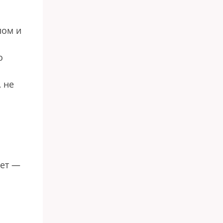
лом и
о
, не
лет —