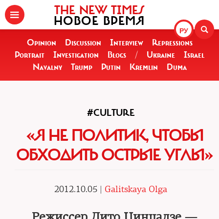
THE NEW TIMES
НОВОЕ ВРЕМЯ
РУ
Opinion
Discussion
Interview
Repressions
Portrait
Investigation
Blogs
/
Ukraine
Israel
Navalny
Trump
Putin
Kremlin
Duma
#CULTURE
«Я НЕ ПОЛИТИК, ЧТОБЫ
ОБХОДИТЬ ОСТРЫЕ УГЛЫ»
2012.10.05 |
Galitskaya Olga
Режиссер Дито Цинцадзе —