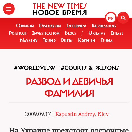
THE NEW TIMES
НОВОЕ ВРЕМЯ
РУ
Opinion
Discussion
Interview
Repressions
Portrait
Investigation
Blogs
/
Ukraine
Israel
Navalny
Trump
Putin
Kremlin
Duma
#WORLDVIEW
#COURTS & PRISONS
РАЗВОД И ДЕВИЧЬЯ
ФАМИЛИЯ
2009.09.17 |
Kapustin Andrey, Kiev
На Украине предстоят досрочные