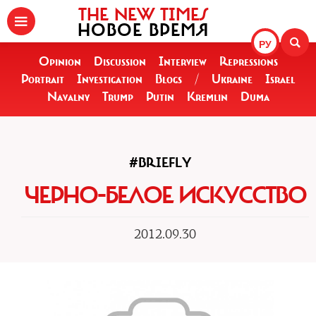
THE NEW TIMES
НОВОЕ ВРЕМЯ
РУ
Opinion
Discussion
Interview
Repressions
Portrait
Investigation
Blogs
/
Ukraine
Israel
Navalny
Trump
Putin
Kremlin
Duma
#BRIEFLY
ЧЕРНО-БЕЛОЕ ИСКУССТВО
2012.09.30