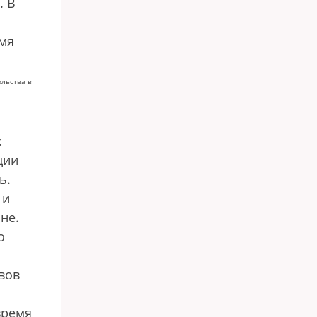
. В
емя
ольства в
х
ции
ь.
 и
не.
о
вов
время