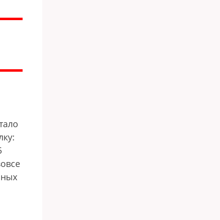
тало
лку:
5
вовсе
ьных