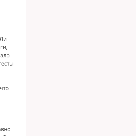
 Ли
ги,
тало
тесты
 что
авно