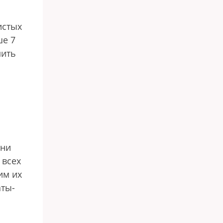
истых
ше 7
пить
они
 всех
им их
аты-