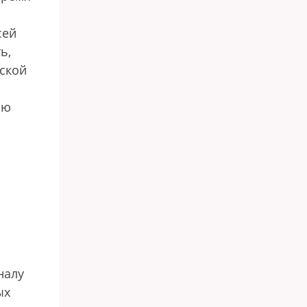
сей
ь,
дской
ью
налу
ых