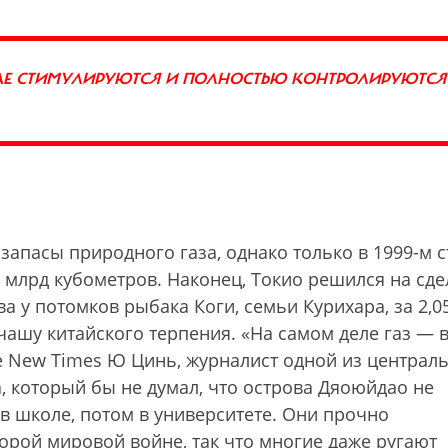
АЕ СТИМУЛИРУЮТСЯ И ПОЛНОСТЬЮ КОНТРОЛИРУЮТСЯ
запасы природного газа, однако только в 1999-м с
0 млрд кубометров. Наконец, Токио решился на сде
а у потомков рыбака Коги, семьи Курихара, за 2,0
 чашу китайского терпения. «На самом деле газ — 
he New Times Ю Цинь, журналист одной из централ
а, который бы не думал, что острова Дяоюйдао не
в школе, потом в университете. Они прочно
орой мировой войне, так что многие даже ругают