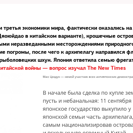
 и третья экономики мира, фактически оказались на
Дяоюйдао в китайском варианте), крошечные остро
ными неразведанными месторождениями природног
ие погромы, после чего к архипелагу направился фл
 рыболовецких шхун. Япония ответила семью фрега
китайской войны — вопрос изучал The New Times
Мао Цзэдун — немой участник всех антияпонских демонстр
В начале была сделка по купле зе
пусть и небанальная: 11 сентября
японское государство выкупило у
японской семьи часть архипелага,
самым национализировав острова
и всколыхнуло огромный Китай,