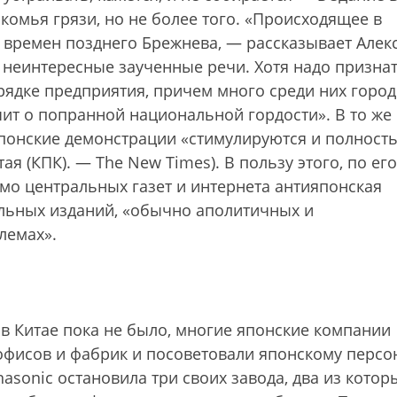
комья грязи, но не более того. «Происходящее в
времен позднего Брежнева, — рассказывает Алек
 неинтересные заученные речи. Хотя надо признат
арядке предприятия, причем много среди них горо
чит о попранной национальной гордости». В то же
ияпонские демонстрации «стимулируются и полност
я (КПК). — The New Times). В пользу этого, по его
имо центральных газет и интернета антияпонская
льных изданий, «обычно аполитичных и
лемах».
 в Китае пока не было, многие японские компании
офисов и фабрик и посоветовали японскому персо
nasonic остановила три своих завода, два из котор