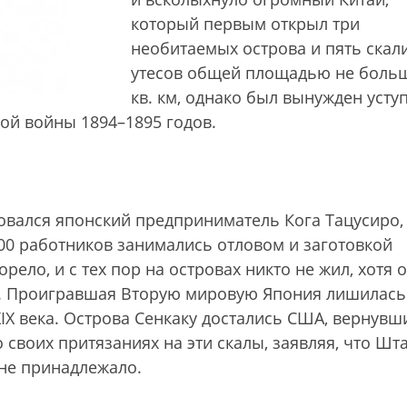
который первым открыл три
необитаемых острова и пять скал
утесов общей площадью не боль
кв. км, однако был вынужден усту
ой войны 1894–1895 годов.
новался японский предприниматель Кога Тацусиро,
00 работников занимались отловом и заготовкой
рело, и с тех пор на островах никто не жил, хотя 
и. Проигравшая Вторую мировую Япония лишилась
IX века. Острова Сенкаку достались США, вернувш
о своих притязаниях на эти скалы, заявляя, что Шт
 не принадлежало.