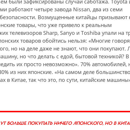
ьем были зафиксированы случаи саботажа. Toyota 
ми работают четыре завода Nissan, два из семи
 безопасности. Возмущенные китайцы призывают 
нские товары, что уже привело к реальным
их телевизоров Sharp, Sanyo и Toshiba упали на т
понских товаров обойтись нельзя: «Многие говорят
го, но на деле даже не знают, что они покупают. 
ашину, но что делать с едой, бытовой техникой? В
следить их просто невозможно». 70% автомобилей, 
30% из них японские. «На самом деле большинство
х в Китае, так что это, по сути, китайские машины
ДУТ БОЛЬШЕ ПОКУПАТЬ НИЧЕГО ЯПОНСКОГО, НО В КИТА