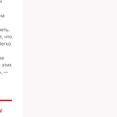
и
на
реть.
, что
Легко
на
 этих
», —
Е