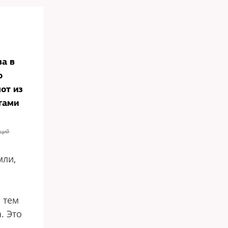
ва в
о
от из
тами
аций
мли,
 тем
. Это