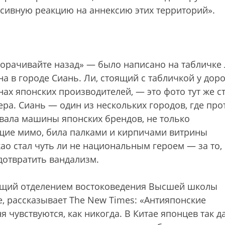
ссивную реакцию на аннексию этих территорий».
орачивайте назад» — было написано на табличке
а в городе Сиань. Ли, стоящий с табличкой у доро
х японских производителей, — это фото тут же с
ера. Сиань — один из нескольких городов, где про
вала машины японских брендов, не только
щие мимо, била палками и кирпичами витрины
ао стал чуть ли не национальным героем — за то,
едотвратить вандализм.
ующий отделением востоковедения Высшей школы
, рассказывает The New Times: «Антияпонские
я чувствуются, как никогда. В Китае японцев так д