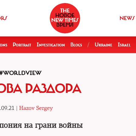
ORS
NEWS
ions
Portrait
Investigation
Blogs
/
Ukraine
Israel
#WORLDVIEW
ОВА РАЗДОРА
.09.21 |
Hazov Sergey
пония на грани войны