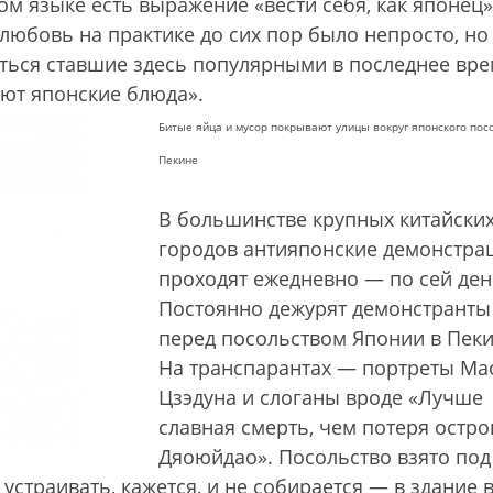
ом языке есть выражение «вести себя, как японец»
любовь на практике до сих пор было непросто, но
аться ставшие здесь популярными в последнее вр
ют японские блюда».
Битые яйца и мусор покрывают улицы вокруг японского пос
Пекине
В большинстве крупных китайски
городов антияпонские демонстра
проходят ежедневно — по сей ден
Постоянно дежурят демонстранты
перед посольством Японии в Пеки
На транспарантах — портреты Ма
Цзэдуна и слоганы вроде «Лучше
славная смерть, чем потеря остро
Дяоюйдао». Посольство взято под
устраивать, кажется, и не собирается — в здание 