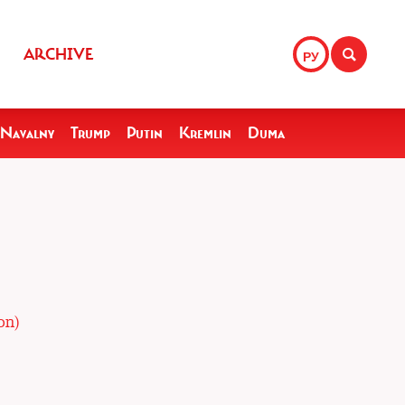
ARCHIVE
РУ
Navalny
Trump
Putin
Kremlin
Duma
on)