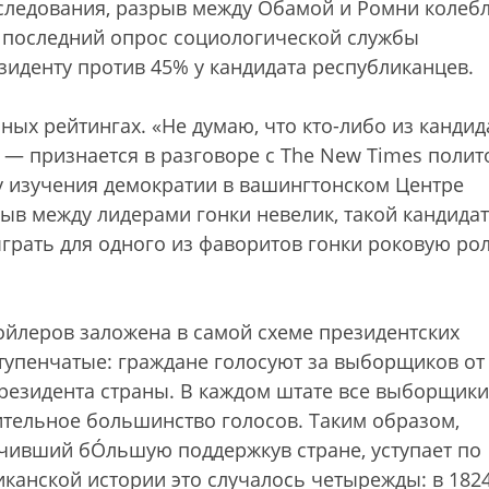
сследования, разрыв между Обамой и Ромни колеб
: последний опрос социологической службы
зиденту против 45% у кандидата республиканцев.
ых рейтингах. «Не думаю, что кто-либо из кандид
 — признается в разговоре с The New Times полит
 изучения демократии в вашингтонском Центре
ыв между лидерами гонки невелик, такой кандидат
ыграть для одного из фаворитов гонки роковую рол
ойлеров заложена в самой схеме президентских
ступенчатые: граждане голосуют за выборщиков от
президента страны. В каждом штате все выборщики
ительное большинство голосов. Таким образом,
учивший бÓльшую поддержкув стране, уступает по
канской истории это случалось четырежды: в 1824