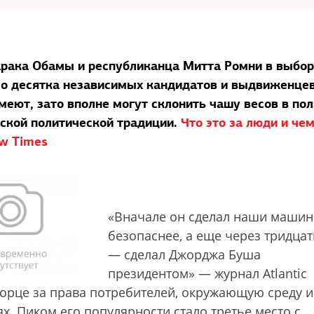
рака Обамы и республиканца Митта Ромни в выбор
ло десятка независимых кандидатов и выдвиженце
меют, зато вполне могут склонить чашу весов в по
нской политической традиции.
Что это за люди и че
ew Times
«Вначале он сделал наши маши
безопаснее, а еще через тридцат
— сделал Джорджа Буша
президентом» — журнал Atlantic
борце за права потребителей, окружающую среду и
х. Пиком его популярности стало третье место с