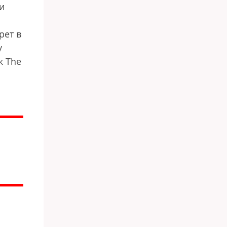
и
рет в
у
к The