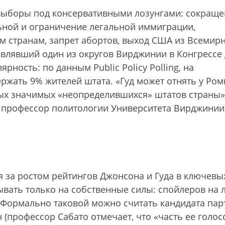
 выборы под консервативными лозунгами: сокращ
ьной и ограничение легальной иммиграции,
 странам, запрет абортов, выход США из Всемир
тавлявший один из округов Вирджинии в Конгрессе
рность: по данным Public Policy Polling, на
ржать 9% жителей штата. «Гуд может отнять у Ром
мых значимых «неопределившихся» штатов страны»
s профессор политологии Университета Вирджинии
я за ростом рейтингов Джонсона и Гуда в ключевы
ывать только на собственные силы: спойлеров на 
. Формально таковой можно считать кандидата пар
 (профессор Сабато отмечает, что «часть ее голос