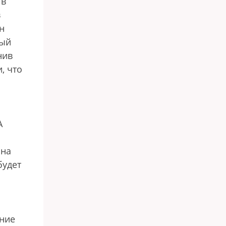
 в
в
н
ный
нив
, что
А
 на
будет
ение