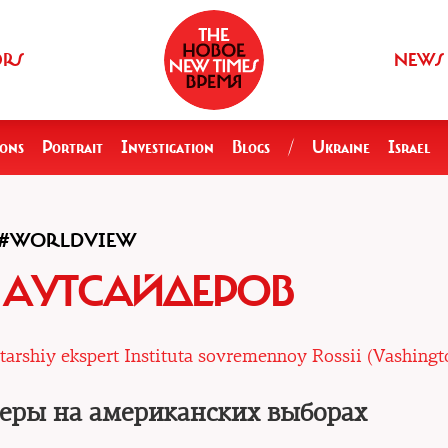
ORS
NEWS
ions
Portrait
Investigation
Blogs
/
Ukraine
Israel
#WORLDVIEW
 АУТСАЙДЕРОВ
tarshiy ekspert Instituta sovremennoy Rossii (Vashingt
еры на американских выборах