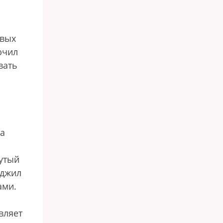
евых
ючил
вать
та
утый
рджил
ами.
вляет