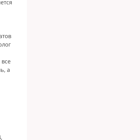
лется
атов
олог
 все
ь, а
,