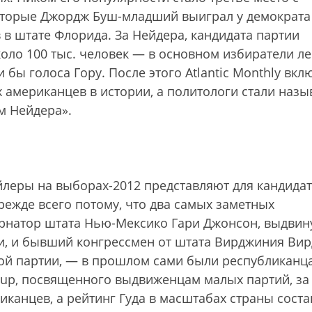
которые Джордж Буш-младший выиграл у демократа
 в штате Флорида. За Нейдера, кандидата партии
оло 100 тыс. человек — в основном избиратели л
и бы голоса Гору. После этого Atlantic Monthly вкл
 американцев в истории, а политологи стали назы
м Нейдера».
леры на выборах-2012 представляют для кандида
ежде всего потому, что два самых заметных
ернатор штата Нью-Мексико Гари Джонсон, выдвин
и, и бывший конгрессмен от штата Вирджиния Ви
ой партии, — в прошлом сами были республиканц
llup, посвященного выдвиженцам малых партий, за
канцев, а рейтинг Гуда в масштабах страны соста