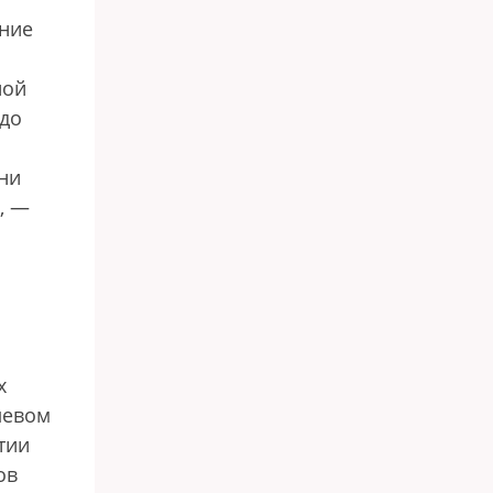
ение
ной
 до
ни
, —
х
левом
тии
ов