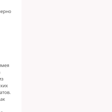
мерно
имея
а
из
ских
атов.
как