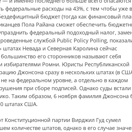
 — и именно последнего больше всего опасаются
ь федеральные расходы на 43%, с тем чтобы уже 
бездефицитный бюджет (тогда как финансовый пла
ликанцев Пола Райана сможет обеспечить бюджет
е упразднить федеральный подоходный налог, заме
оведенные службой Public Policy Polling, показали
 штатах Невада и Северная Каролина сейчас
о большинство его сторонников называют себя
ми избирателями Ромни. Юристы Республиканской
рацию Джонсона сразу в нескольких штатах (в СШ
 не на федеральном уровне, а отдельно в каждом
арушения при сборе подписей. Однако суды встали
ко. Таким образом, 6 ноября фамилия Джонсона 
50 штатах США.
от Конституционной партии Вирджил Гуд сумел
ем количестве штатов, однако в его случае знач