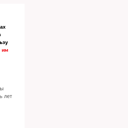
ах
в
льзу
м им
ны
ь лет