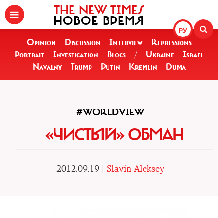
THE NEW TIMES
НОВОЕ ВРЕМЯ
РУ
Opinion
Discussion
Interview
Repressions
Portrait
Investigation
Blogs
/
Ukraine
Israel
Navalny
Trump
Putin
Kremlin
Duma
#WORLDVIEW
«ЧИСТЫЙ» ОБМАН
2012.09.19 |
Slavin Aleksey