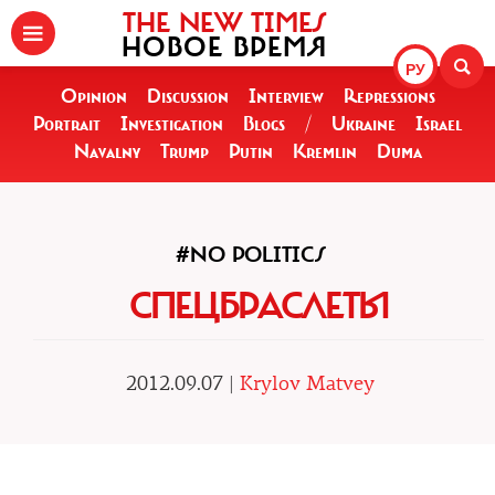
THE NEW TIMES
НОВОЕ ВРЕМЯ
РУ
Opinion
Discussion
Interview
Repressions
Portrait
Investigation
Blogs
/
Ukraine
Israel
Navalny
Trump
Putin
Kremlin
Duma
#NO POLITICS
СПЕЦБРАСЛЕТЫ
2012.09.07 |
Krylov Matvey