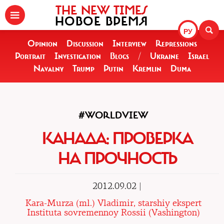
THE NEW TIMES
НОВОЕ ВРЕМЯ
РУ
Opinion
Discussion
Interview
Repressions
Portrait
Investigation
Blogs
/
Ukraine
Israel
Navalny
Trump
Putin
Kremlin
Duma
#WORLDVIEW
КАНАДА: ПРОВЕРКА
НА ПРОЧНОСТЬ
2012.09.02 |
Kara-Murza (ml.) Vladimir, starshiy ekspert
Instituta sovremennoy Rossii (Vashington)