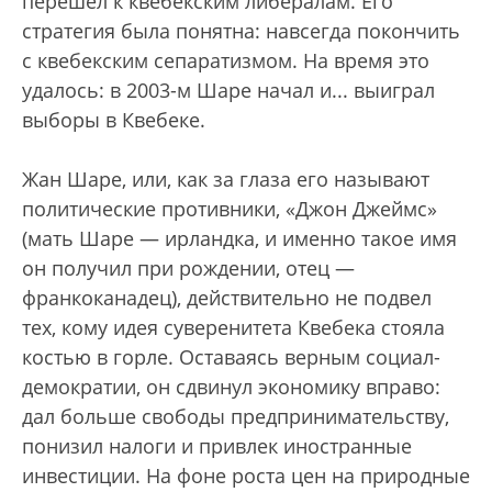
перешел к квебекским либералам. Его
стратегия была понятна: навсегда покончить
с квебекским сепаратизмом. На время это
удалось: в 2003-м Шаре начал и... выиграл
выборы в Квебеке.
Жан Шаре, или, как за глаза его называют
политические противники, «Джон Джеймс»
(мать Шаре — ирландка, и именно такое имя
он получил при рождении, отец —
франкоканадец), действительно не подвел
тех, кому идея суверенитета Квебека стояла
костью в горле. Оставаясь верным социал-
демократии, он сдвинул экономику вправо:
дал больше свободы предпринимательству,
понизил налоги и привлек иностранные
инвестиции. На фоне роста цен на природные