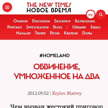
THE NEW TIMES
НОВОЕ ВРЕМЯ
РУ
Opinion
Discussion
Interview
Repressions
Portrait
Investigation
Blogs
/
Ukraine
Israel
Navalny
Trump
Putin
Kremlin
Duma
#HOMELAND
ОБВИНЕНИЕ,
УМНОЖЕННОЕ НА ДВА
2012.09.02 |
Krylov Matvey
Чем вызван жестокий приговор