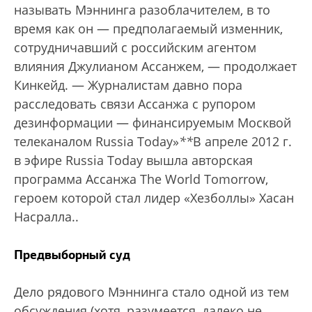
называть Мэннинга разоблачителем, в то
время как он — предполагаемый изменник,
сотрудничавший с российским агентом
влияния Джулианом Ассанжем, — продолжает
Кинкейд. — Журналистам давно пора
расследовать связи Ассанжа с рупором
дезинформации — финансируемым Москвой
телеканалом Russia Today»
*
*
В апреле 2012 г.
в эфире Russia Today вышла авторская
программа Ассанжа The World Tomorrow,
героем которой стал лидер «Хезболлы» Хасан
Насралла.
.
Предвыборный суд
Дело рядового Мэннинга стало одной из тем
обсуждения (хотя, разумеется, далеко не