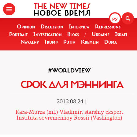
THE NEW TIMES
НОВОЕ ВРЕМЯ
РУ
Opinion
Discussion
Interview
Repressions
Portrait
Investigation
Blogs
/
Ukraine
Israel
Navalny
Trump
Putin
Kremlin
Duma
#WORLDVIEW
СРОК ДЛЯ МЭННИНГА
2012.08.24 |
Kara-Murza (ml.) Vladimir, starshiy ekspert
Instituta sovremennoy Rossii (Vashington)