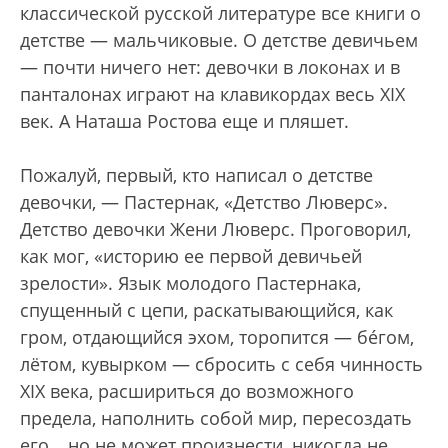
классической русской литературе все книги о
детстве — мальчиковые. О детстве девичьем
— почти ничего нет: девочки в локонах и в
панталонах играют на клавикордах весь XIX
век. А Наташа Ростова еще и пляшет.
Пожалуй, первый, кто написал о детстве
девочки, — Пастернак, «Детство Люверс».
Детство девочки Жени Люверс. Проговорил,
как мог, «историю ее первой девичьей
зрелости». Язык молодого Пастернака,
спущенный с цепи, раскатывающийся, как
гром, отдающийся эхом, торопится — бéгом,
лётом, кувырком — сбросить с себя чинность
XIX века, расшириться до возможного
предела, наполнить собой мир, пересоздать
его… но не может произнести, никогда не