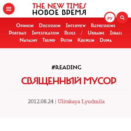
THE NEW TIMES
НОВОЕ ВРЕМЯ
РУ
Opinion
Discussion
Interview
Repressions
Portrait
Investigation
Blogs
/
Ukraine
Israel
Navalny
Trump
Putin
Kremlin
Duma
#READING
СВЯЩЕННЫЙ МУСОР
2012.08.24 |
Ulitskaya Lyudmila