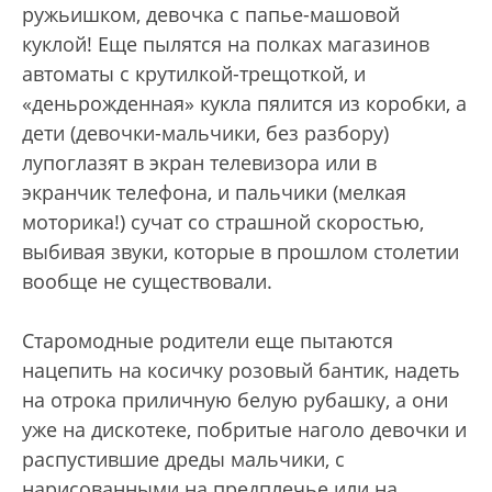
ружьишком, девочка с папье-машовой
куклой! Еще пылятся на полках магазинов
автоматы с крутилкой-трещоткой, и
«деньрожденная» кукла пялится из коробки, а
дети (девочки-мальчики, без разбору)
лупоглазят в экран телевизора или в
экранчик телефона, и пальчики (мелкая
моторика!) сучат со страшной скоростью,
выбивая звуки, которые в прошлом столетии
вообще не существовали.
Старомодные родители еще пытаются
нацепить на косичку розовый бантик, надеть
на отрока приличную белую рубашку, а они
уже на дискотеке, побритые наголо девочки и
распустившие дреды мальчики, с
нарисованными на предплечье или на