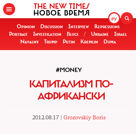
THE NEW TIMES
НОВОЕ ВРЕМЯ
РУ
Opinion
Discussion
Interview
Repressions
Portrait
Investigation
Blogs
/
Ukraine
Israel
Navalny
Trump
Putin
Kremlin
Duma
#MONEY
КАПИТАЛИЗМ ПО-
АФРИКАНСКИ
2012.08.17 |
Grozovskiy Boris