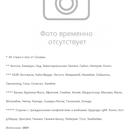
* 45 стран к югу от Сахары.
** Ангола, Камерун, Чад, Экваториальная Гвинея, Габон, Нигерия, Конго.
*** ЮАР, Ботсвана, Кабо-Верде, Лесото, Маврикий, Намибия, Сейшелы,
Свазиленд, Гана, Сенегал, Замбия.
**** Бенин, Буркина-Фасо, Эфиопия, Гамбия, Кения, Мадагаскар, Малави, Мали,
Мозамбик, Нигер, Руанда, Сьерра-Леоне, Танзания, Уганда.
***** Страны с гражданскими конфликтами и войнами: Бурунди, ЦАР, Конго, Кот-
д’Ивуар, Эритрея, Гвинея, Гвинея-Бисау, Либерия, Того, Зимбабве.
Источник: МВФ