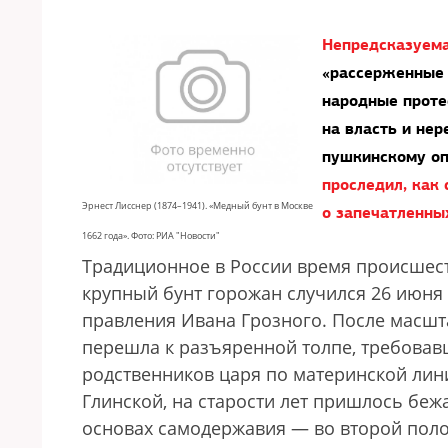
Непредсказуема
«рассерженные 
народные проте
на власть и не
пушкинскому о
проследил, как
Эрнест Лисснер (1874–1941). «Медный бунт в Москве
о запечатленны
1662 года». Фото: РИА "Новости"
Традиционное в России время происшест
крупный бунт горожан случился 26 июня 
правления Ивана Грозного. После масшт
перешла к разъяренной толпе, требовавш
родственников царя по материнской лини
Глинской, на старости лет пришлось бежа
основах самодержавия — во второй поло