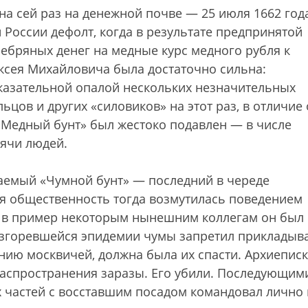
а сей раз на денежной почве — 25 июля 1662 год
 России дефолт, когда в результате предпринятой
ебряных денег на медные курс медного рубля к
лексея Михайловича была достаточно сильна:
оказательной опалой нескольких незначительных
цов и других «силовиков» на этот раз, в отличие 
«Медный бунт» был жестоко подавлен — в числе
ячи людей.
ваемый «Чумной бунт» — последний в череде
я общественность тогда возмутилась поведением
е в пример некоторым нынешним коллегам он был
згоревшейся эпидемии чумы запретил прикладыв
ению москвичей, должна была их спасти. Архиепис
аспространения заразы. Его убили. Последующим
 частей с восставшим посадом командовал лично