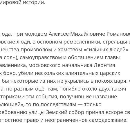
 мировой истории.
8 года, при молодом Алексее Михайловиче Романов
овские люди, в основном ремесленники, стрельцы 
шенства произволом и хамством «сильных людей»
а соль), самоуправством и обогащением главы
тавленника, московского начальника Леонтия
 бояр, убили нескольких влиятельных царских
бы некоторые из них не укрылись в покоях царя. 
, по разным оценкам, погибло около двух тысяч
сториками эти события, получившие название
олюцией», то по последствиям — только
ребованию улицы Земский собор принял вскоре с
епостное право и неограниченное самодержавие.