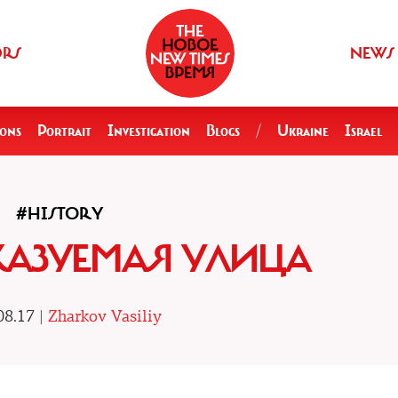
ORS
NEWS
ions
Portrait
Investigation
Blogs
/
Ukraine
Israel
#HISTORY
КАЗУЕМАЯ УЛИЦА
08.17 |
Zharkov Vasiliy