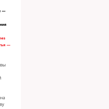
и —
яния
mes
атья —
квы
й
 на
ву