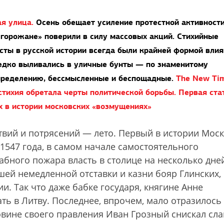
я улица.
Осень обещает усиление протестной активност
горожане» поверили в силу массовых акций. Стихийные
сты в русской истории всегда были крайней формой вли
редко выливались в уличные бунты — по знаменитому
пределению, бессмысленные и беспощадные.
The New Ti
 стихия обретала черты политической борьбы. Первая ст
х в истории московских «возмущениях»
вий и потрясений — лето. Первый в истории Мос
1547 года, в самом начале самостоятельного
абного пожара власть в столице на несколько дне
ей немедленной отставки и казни бояр Глинских,
и. Так что даже бабке государя, княгине Анне
ть в Литву. Последнее, впрочем, мало отразилось
вине своего правления Иван Грозный снискал сла