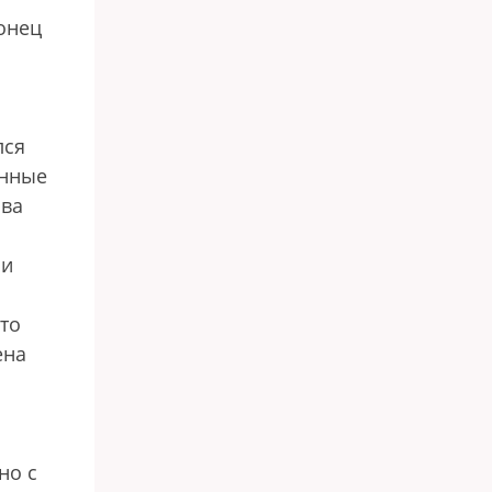
онец
лся
анные
лва
ли
что
ена
но с