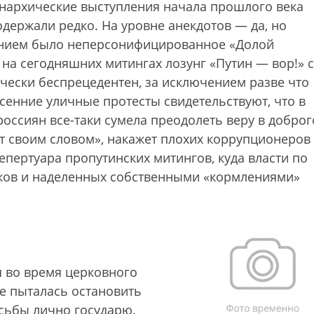
нархические выступления начала прошлого века
держали редко. На уровне анекдотов — да, но
нием было неперсонифицированное «Долой
на сегодняшних митингах лозунг «Путин — вор!» с
чески беспрецедентен, за исключением разве что
есенние уличные протесты свидетельствуют, что в
россиян все-таки сумела преодолеть веру в доброг
т своим словом», накажет плохих коррупционеров
репертуара пропутинских митингов, куда власти по
ков и наделенных собственными «кормлениями»
я во время церковного
е пыталась остановить
осьбы лично государю.