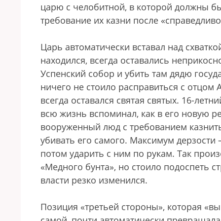
царю с челобитной, в которой должны б
требование их казни после «справедливо
Царь автоматически вставал над схваткой,
находился, всегда оставались неприкосн
Успенский собор и убить там дядю госуд
ничего не стоило расправиться с отцом
всегда оставался святая святых. 16-летн
всю жизнь вспоминал, как в его новую 
вооруженный люд с требованием казнить
убивать его самого. Максимум дерзости 
потом ударить с ним по рукам. Так прои
«Медного бунта», но стоило подоспеть с
власти резко изменился.
Позиция «третьей стороны», которая «в
самой, почти автоматически превращала