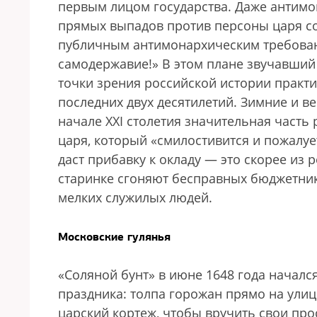
первым лицом государства. Даже антимо
прямых выпадов против персоны царя со
публичным антимонархическим требова
самодержавие!» В этом плане звучавший 
точки зрения российской истории практи
последних двух десятилетий. Зимние и в
начале XXI столетия значительная часть 
царя, который «смилостивится и пожалуе
даст прибавку к окладу — это скорее из 
старинке сгоняют бесправных бюджетни
мелких служилых людей.
Московские гулянья
«Соляной бунт» в июне 1648 года началс
праздника: толпа горожан прямо на улиц
царский кортеж, чтобы вручить свои пр