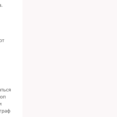
а.
от
аться
коп
и
 граф