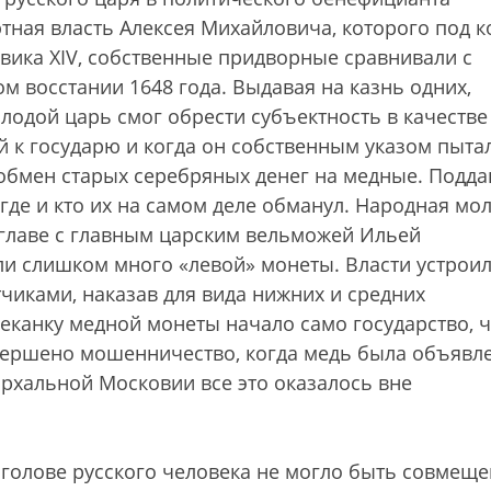
тная власть Алексея Михайловича, которого под к
вика XIV, собственные придворные сравнивали с
м восстании 1648 года. Выдавая на казнь одних,
лодой царь смог обрести субъектность в качестве
й к государю и когда он собственным указом пыта
обмен старых серебряных денег на медные. Подд
, где и кто их на самом деле обманул. Народная мо
главе с главным царским вельможей Ильей
и слишком много «левой» монеты. Власти устрои
иками, наказав для вида нижних и средних
чеканку медной монеты начало само государство, 
овершено мошенничество, когда медь была объявл
архальной Московии все это оказалось вне
 голове русского человека не могло быть совмеще