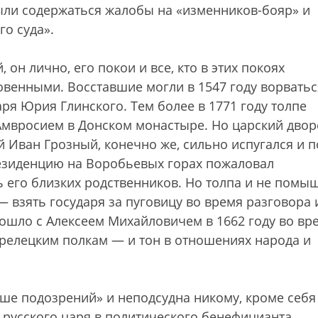
ыли содержаться жалобы на «изменников-бояр» и
го суда».
 он лично, его покои и все, кто в этих покоях
овенными. Восставшие могли в 1547 году ворватьс
аря Юрия Глинского. Тем более в 1771 году толпе
 Амвросием в Донском монастыре. Но царский двор
ий Иван Грозный, конечно же, сильно испугался и 
резиденцию на Воробьевых горах пожаловал
 его близких родственников. Но толпа и не помы
— взять государя за пуговицу во время разговора 
зошло с Алексеем Михайловичем в 1662 году во вр
трелецким полкам — и тон в отношениях народа и
ыше подозрений» и неподсудна никому, кроме себя
 русского царя в политического бенефицианта