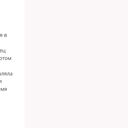
я в
ец
потом
шляла
и
емя