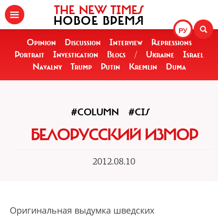
THE NEW TIMES
НОВОЕ ВРЕМЯ
РУ
Opinion
Discussion
Interview
Repressions
Portrait
Investigation
Blogs
/
Ukraine
Israel
Navalny
Trump
Putin
Kremlin
Duma
#COLUMN
#CIS
БЕЛОРУССКИЙ ИЗМОР
2012.08.10
Оригинальная выдумка шведских