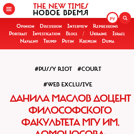
THE NEW TIMES
НОВОЕ ВРЕМЯ
РУ
Opinion
Discussion
Interview
Repressions
Portrait
Investigation
Blogs
/
Ukraine
Israel
Navalny
Trump
Putin
Kremlin
Duma
#PUSSY RIOT
#COURT
#WEB EXCLUSIVE
ДАНИЛА МАСЛОВ ДОЦЕНТ
ФИЛОСОФСКОГО
ФАКУЛЬТЕТА МГУ ИМ.