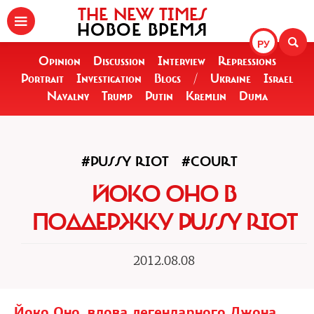
THE NEW TIMES
НОВОЕ ВРЕМЯ
РУ
Opinion
Discussion
Interview
Repressions
Portrait
Investigation
Blogs
/
Ukraine
Israel
Navalny
Trump
Putin
Kremlin
Duma
#PUSSY RIOT
#COURT
ЙОКО ОНО В
ПОДДЕРЖКУ PUSSY RIOT
2012.08.08
Йоко Оно, вдова легендарного Джона