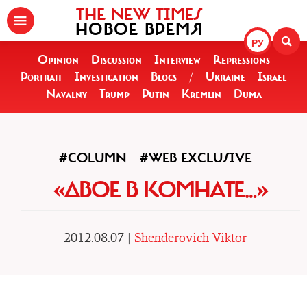
THE NEW TIMES
НОВОЕ ВРЕМЯ
РУ
Opinion
Discussion
Interview
Repressions
Portrait
Investigation
Blogs
/
Ukraine
Israel
Navalny
Trump
Putin
Kremlin
Duma
#COLUMN
#WEB EXCLUSIVE
«ДВОЕ В КОМНАТЕ…»
2012.08.07 |
Shenderovich Viktor