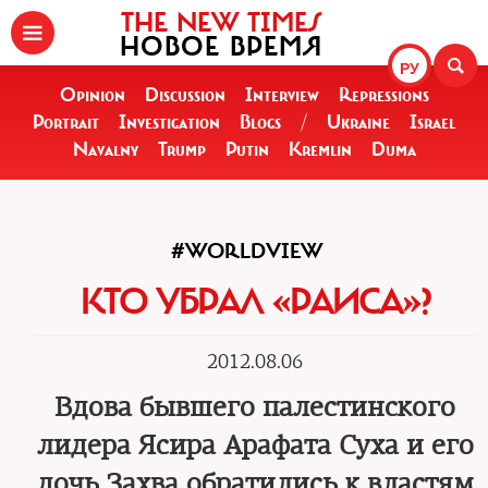
THE NEW TIMES
НОВОЕ ВРЕМЯ
РУ
Opinion
Discussion
Interview
Repressions
Portrait
Investigation
Blogs
/
Ukraine
Israel
Navalny
Trump
Putin
Kremlin
Duma
#WORLDVIEW
КТО УБРАЛ «РАИСА»?
2012.08.06
Вдова бывшего палестинского
лидера Ясира Арафата Суха и его
дочь Захва обратились к властям