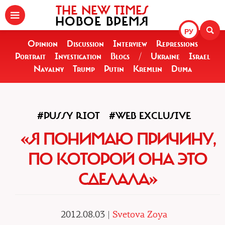
THE NEW TIMES
НОВОЕ ВРЕМЯ
РУ
Opinion
Discussion
Interview
Repressions
Portrait
Investigation
Blogs
/
Ukraine
Israel
Navalny
Trump
Putin
Kremlin
Duma
#PUSSY RIOT
#WEB EXCLUSIVE
«Я ПОНИМАЮ ПРИЧИНУ,
ПО КОТОРОЙ ОНА ЭТО
СДЕЛАЛА»
2012.08.03 |
Svetova Zoya