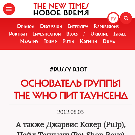
THE NEW TIMES
НОВОЕ ВРЕМЯ
РУ
Opinion
Discussion
Interview
Repressions
Portrait
Investigation
Blogs
/
Ukraine
Israel
Navalny
Trump
Putin
Kremlin
Duma
#PUSSY RIOT
ОСНОВАТЕЛЬ ГРУППЫ
THE WHO ПИТ ТАУНСЕНД
2012.08.03
А также Джарвис Кокер (Pulp),