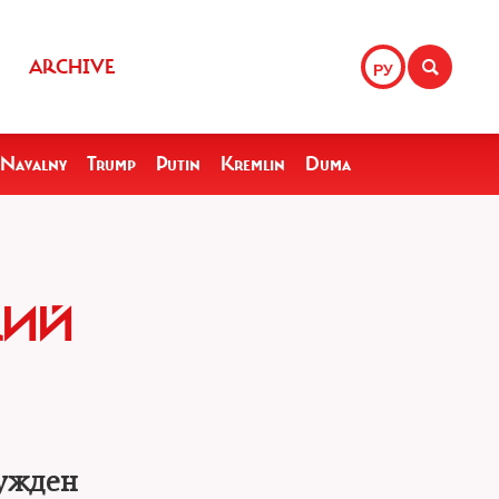
ARCHIVE
РУ
Navalny
Trump
Putin
Kremlin
Duma
КИЙ
нужден