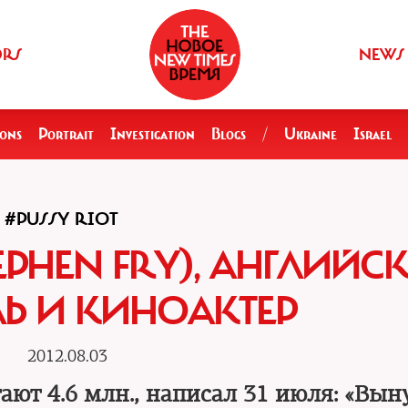
ORS
NEWS
ions
Portrait
Investigation
Blogs
/
Ukraine
Israel
#PUSSY RIOT
EPHEN FRY), АНГЛИЙС
Ь И КИНОАКТЕР
2012.08.03
тают 4.6 млн., написал 31 июля: «Вы