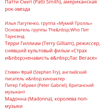
Патти Смит (Patti Smith), американская
рок-звезда
Илья Лагутенко, группа «Мумий Тролль»
Основатель группы The&nbsp;Who Пит
Таунсенд
Терри Гиллиам (Terry Gilliam), режиссер,
снявший культовый фильм «Страх
и&nbsp;ненависть в&nbsp;Лас Вегасе»
Стивен Фрай (Stephen Fry), английский
писатель и&nbsp;киноактер
Питер Гэбриел (Peter Gabriel), британский
музыкант
Мадонна (Madonna), королева поп-
музыки