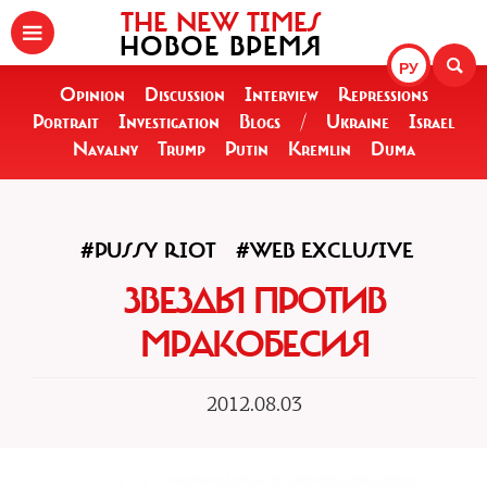
THE NEW TIMES
НОВОЕ ВРЕМЯ
РУ
Opinion
Discussion
Interview
Repressions
Portrait
Investigation
Blogs
/
Ukraine
Israel
Navalny
Trump
Putin
Kremlin
Duma
#PUSSY RIOT
#WEB EXCLUSIVE
ЗВЕЗДЫ ПРОТИВ
МРАКОБЕСИЯ
2012.08.03