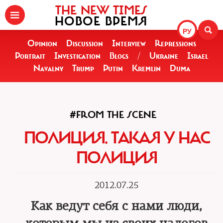
THE NEW TIMES
НОВОЕ ВРЕМЯ
РУ
Opinion
Discussion
Interview
Repressions
Portrait
Investigation
Blogs
/
Ukraine
Israel
Navalny
Trump
Putin
Kremlin
Duma
#FROM THE SCENE
ПОЛИЦИЯ. ТАКАЯ У НАС
ПОЛИЦИЯ
2012.07.25
Как ведут себя с нами люди,