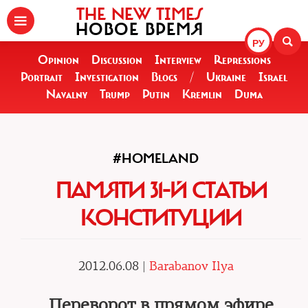
THE NEW TIMES
НОВОЕ ВРЕМЯ
РУ
Opinion
Discussion
Interview
Repressions
Portrait
Investigation
Blogs
/
Ukraine
Israel
Navalny
Trump
Putin
Kremlin
Duma
#HOMELAND
ПАМЯТИ 31-Й СТАТЬИ
КОНСТИТУЦИИ
2012.06.08 |
Barabanov Ilya
Переворот в прямом эфире