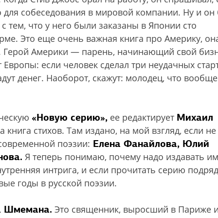
о для собеседования в мировой компании. Ну и он
с тем, что у него были заказаны в Японии сто
рме. Это еще очень важная книга про Америку, он
х. Герой Америки — парень, начинающий свой бизн
 Европы: если человек сделал три неудачных стар
адут денег. Наоборот, скажут: молодец, что вообще
«Новую серию»,
Михаил
ическую
ее редактирует
 книга стихов. Там издано, на мой взгляд, если не
Елена Фанайлова, Юлий
 современной поэзии:
нова.
Я теперь понимаю, почему надо издавать и
нутренняя интрига, и если прочитать серию подряд
вые годы в русской поэзии.
а Шмемана.
Это священник, выросший в Париже 