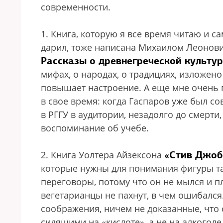
современности.
1. Книга, которую я все время читаю и са
дарил, тоже написана Михаилом Леоно
Рассказы о древнегреческой культур
мифах, о народах, о традициях, изложен
повышает настроение. А еще мне очень 
в свое время: когда Гаспаров уже был со
в РГГУ в аудитории, незадолго до смерти
воспоминание об учебе.
«Стив Джоб
2. Книга Уолтера Айзексона
которые нужны для понимания фигуры так
переговоры, потому что он не мылся и пл
вегетарианцы не пахнут, в чем ошибался.
соображения, ничем не доказанные, что 
сидящими на «кислоте», а не на алкоголе