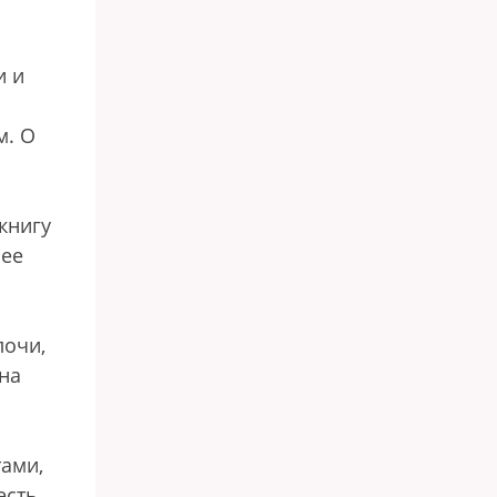
и и
м. О
книгу
шее
лочи,
на
тами,
есть