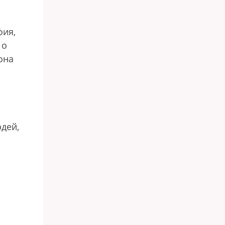
фия,
 о
она
я
юдей,