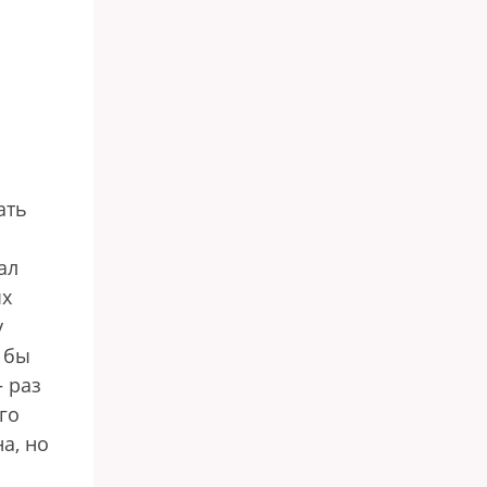
ать
ал
ых
у
 бы
— раз
го
а, но