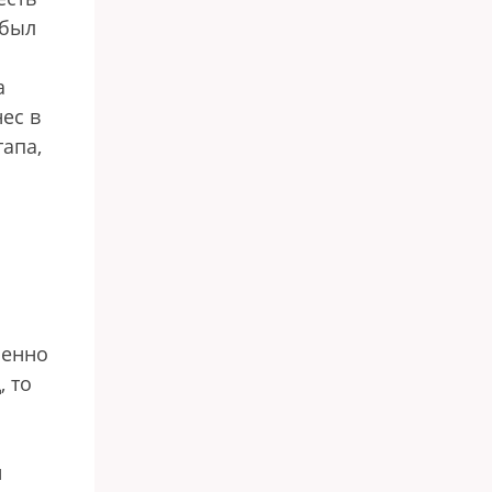
 был
а
ес в
тапа,
менно
, то
и