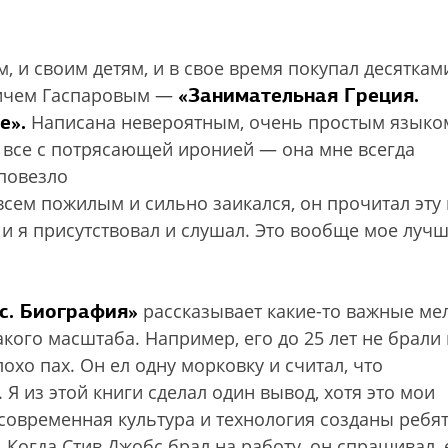
м, и своим детям, и в свое время покупал десяткам
«Занимательная Греция.
вичем Гаспаровым —
е».
Написана невероятным, очень простым языко
о все с потрясающей иронией — она мне всегда
повезло
всем пожилым и сильно заикался, он прочитал эту 
, и я присутствовал и слушал. Это вообще мое луч
с. Биография»
рассказывает какие-то важные ме
ого масштаба. Например, его до 25 лет не брали 
охо пах. Он ел одну морковку и считал, что
 Я из этой книги сделал один вывод, хотя это мои
современная культура и технология созданы ребя
. Когда Стив Джобс брал на работу, он спрашивал, 