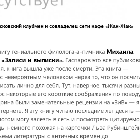
сковский клубмен и совладелец сети кафе «Жан-Жак»
Михаила
нигу гениального филолога-античника
 «Записи и выписки».
Гаспаров это все публиков
я, книга вышла уже после смерти. Эта книга —
с невероятным человеком через то, что он посчит
сать лично для себя. Тут, наверное, тысячи разн
юс некоторые его короткие соображения по повод
Зорина были замечательные рецензии на «ЗиВ» — я
ернете. Я эту книгу читаю последние лет десять 
 потом могу залезть в сеть и посмотреть цитируемо
щь, немного похожая на карточки Льва Рубинштейн
бъема литературы с античных времен до